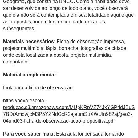
Geografia, que consta na BNCC. Como a habilidade deve
ser desenvolvida ao longo de todo o ano, você observará
que ela não será contemplada em sua totalidade aqui e que
as propostas podem ter continuidade em aulas
subsequentes.
Materiais necessários:
Ficha de observação impressa,
projetor multimídia, lápis, borracha, fotografias da cidade
onde está localizada a escola, projetor multimídia,
computador.
Material complementar:
Link para a ficha de observação:
https://nova-escola-
producao.s3.amazonaws.com/MUpKRpVZ74JxYGP4dJBuS
7BDrAmqwjcM3P5YZNdGxR2ajeumSuXWUfn982aj/geo3-
04und03-ficha-de-observacao-acao-propositiva.pdf
Para você saber mais:
Esta aula foi pensada tomando