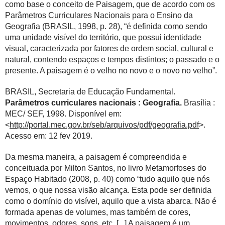
como base o conceito de Paisagem, que de acordo com os
Parâmetros Curriculares Nacionais para o Ensino da
Geografia (BRASIL, 1998, p. 28), “é definida como sendo
uma unidade visível do território, que possui identidade
visual, caracterizada por fatores de ordem social, cultural e
natural, contendo espaços e tempos distintos; o passado e o
presente. A paisagem é o velho no novo e o novo no velho”.
BRASIL, Secretaria de Educação Fundamental.
Parâmetros curriculares nacionais : Geografia.
Brasília :
MEC/ SEF, 1998. Disponível em:
<
http://portal.mec.gov.br/seb/arquivos/pdf/geografia.pdf
>.
Acesso em: 12 fev 2019.
Da mesma maneira, a paisagem é compreendida e
conceituada por Milton Santos, no livro Metamorfoses do
Espaço Habitado (2008, p. 40) como “tudo aquilo que nós
vemos, o que nossa visão alcança. Esta pode ser definida
como o domínio do visível, aquilo que a vista abarca. Não é
formada apenas de volumes, mas também de cores,
movimentos, odores, sons, etc. [...] A paisagem é um