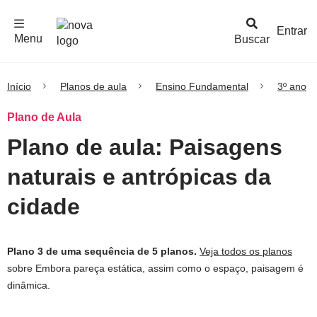
F
c
h
a
r
M
e
n
Logo
e
u
Entrar
Menu
Buscar
Nova
Escola
Início
Planos de aula
Ensino Fundamental
3º ano
Plano de Aula
Plano de aula: Paisagens
naturais e antrópicas da
cidade
Plano 3 de uma sequência de 5 planos.
Veja todos os planos
sobre Embora pareça estática, assim como o espaço, paisagem é
dinâmica.