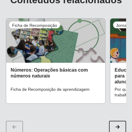
Conteúdos relacionados
Ficha de Recomposição
Jornali
Números: Operações básicas com
Educaç
números naturais
para tr
alunos
Ficha de Recomposição de aprendizagem
Por que 
trabalha
que faça
sugestões
focadas 
durante 