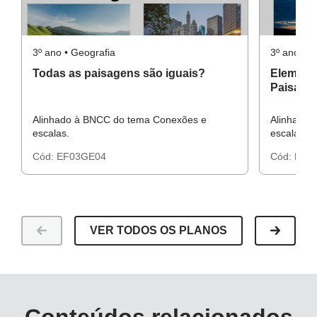
3º ano • Geografia
3º ano • G
Todas as paisagens são iguais?
Elemento
Paisage
Alinhado à BNCC do tema Conexões e
Alinhado 
escalas.
escalas.
Cód:
EF03GE04
Cód:
EF0
VER TODOS OS PLANOS