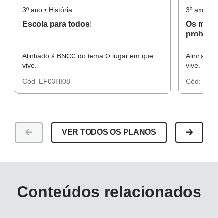
3º ano • História
3º ano • Hi
Escola para todos!
Os meios
problem
Alinhado à BNCC do tema O lugar em que
Alinhado 
vive.
vive.
Cód:
EF03HI08
Cód:
EF03
VER TODOS OS PLANOS
Conteúdos relacionados