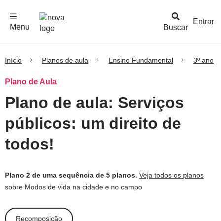
F
c
h
a
r
M
e
n
Logo
e
u
Entrar
Menu
Buscar
Nova
Escola
Início
Planos de aula
Ensino Fundamental
3º ano
Plano de Aula
Plano de aula: Serviços
públicos: um direito de
todos!
Plano 2 de uma sequência de 5 planos.
Veja todos os planos
sobre Modos de vida na cidade e no campo
Recomposição