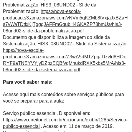
Problematização: HIS3_08UND02 - Slide da
Problematização:
https://nova-escola-
producao.s3.amazonaws.com/vNVm5qKZMb8tVxjaJxBZaH
s7vWaTDtfxKjTggqJAFFmGqubH4GKAZP78bmUa/his3-
08und02-slide-da-problematizacao.pdf
Documento que disponibiliza a imagem do slide da
Sistematização: HIS3_08UND02 - Slide da Sistematização:
https://nova-escola-
producao.s3.amazonaws.com/Z3wA5dMTZpgJDzvfd8HQx
RYF9aTNEYVYjyDZpzEQBfvqMnukdRXX5kbs5MrA/his3-
08und02-slide-da-sistematizacao.pdf
Para você saber mais:
Acesse aqui mais conteúdos sobre serviços públicos para
você se preparar para a aula:
Serviço público essencial. Disponível em:
https://www.direitonet.com.br/dicionario/exibir/1285/Servico-
publico-essencial
. Acesso em: 11 de março de 2019.