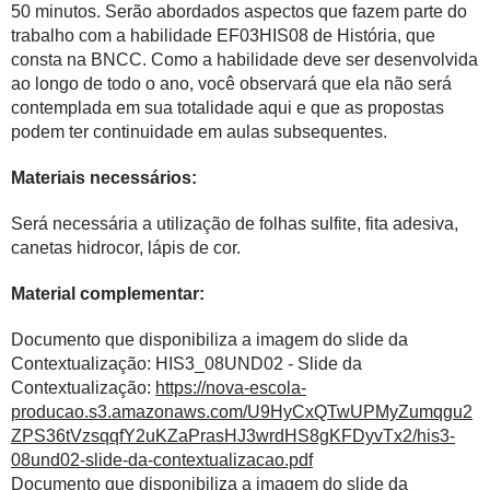
50 minutos. Serão abordados aspectos que fazem parte do
trabalho com a habilidade EF03HIS08 de História, que
consta na BNCC. Como a habilidade deve ser desenvolvida
ao longo de todo o ano, você observará que ela não será
contemplada em sua totalidade aqui e que as propostas
podem ter continuidade em aulas subsequentes.
Materiais necessários:
Será necessária a utilização de folhas sulfite, fita adesiva,
canetas hidrocor, lápis de cor.
Material complementar:
Documento que disponibiliza a imagem do slide da
Contextualização: HIS3_08UND02 - Slide da
Contextualização:
https://nova-escola-
producao.s3.amazonaws.com/U9HyCxQTwUPMyZumqgu2
ZPS36tVzsqqfY2uKZaPrasHJ3wrdHS8gKFDyvTx2/his3-
08und02-slide-da-contextualizacao.pdf
Documento que disponibiliza a imagem do slide da