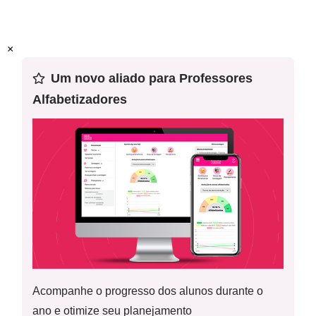
diferenças.
Habilidade(s) da BNCC
:
(EF03HI08) Identificar modos de
×
vida na cidade e no campo no presente, comparando-
os com os do passado.
Um novo aliado para Professores
Alfabetizadores
Palavras-Chave:
Serviços públicos; Saneamento básico;
Educação; Saúde; Segurança; Meio rural e urbano.
Acompanhe o progresso dos alunos durante o
ano e otimize seu planejamento