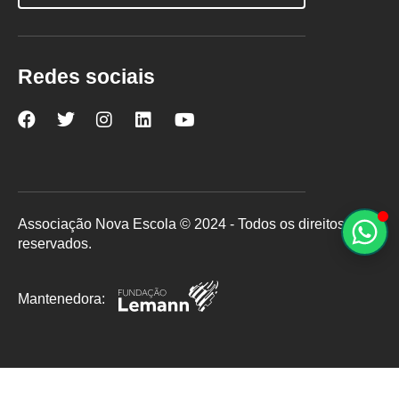
Redes sociais
Nova
Nova
Nova
Nova
Nova
Escola
Escola
Escola
Escola
Escola
no
no
no
no
no
Facebook
Twitter
Instagram
LinkedIn
YouTube
Associação Nova Escola © 2024 - Todos os direitos
reservados.
Mantenedora: