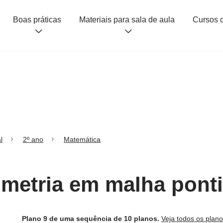
Boas práticas
Materiais para sala de aula
l
2º ano
Matemática
imetria em malha pont
Plano 9 de uma sequência de 10 planos.
Veja todos os plan