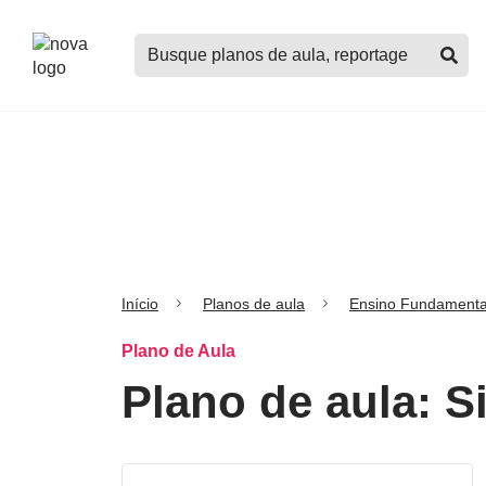
Logo
Buscar
Nova
planos
Escola
de
aula,
notícias,
cursos
e
mais
Início
Planos de aula
Ensino Fundamenta
Plano de Aula
Plano de aula: S