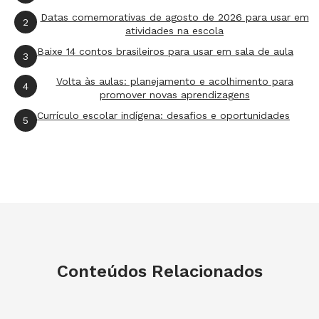
Habilidade da BNCC:
EF01MA14
Datas comemorativas de agosto de 2026 para usar em
2
Três caixas de papelão, figuras geométricas
atividades na escola
recortadas (podem ser feitas de cartolina, papel
Baixe 14 contos brasileiros para usar em sala de aula
3
cartão ou outro papel resistente), envelopes
Volta às aulas: planejamento e acolhimento para
4
(podem ser feitos de folha sulfite) e folhas
promover novas aprendizagens
impressas. Isso é tudo que os alunos vão
Currículo escolar indígena: desafios e oportunidades
5
precisar para colocar essa aula em prática.
Aqui, o objetivo é identificar figuras planas
(círculo, quadrado, retângulo e triângulo) e
suas características em diferentes posições.
Você pode enviar os moldes das figuras para os
pais, que vão recortar com as crianças.
Conteúdos Relacionados
Conhecendo as figuras planas
Indicado para: 2º ano