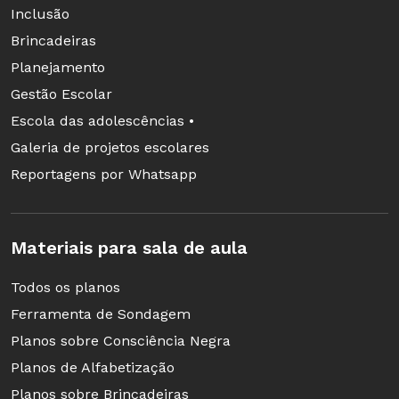
Google Documentos, ou individual por escrito
Inclusão
caso a turma não tenha acesso à internet.
Brincadeiras
Planejamento
Gestão Escolar
Jogos de matemática?!
Escola das adolescências •
Confira o estudo de caso realizado pelo
Galeria de projetos escolares
professor Fabrício Feirreira, da rede de
Reportagens por Whatsapp
Catanduva (SP), com uma turma dos anos
iniciais com o jogo Feche a Caixa. O objetivo
era trabalhar a resolução de problemas. Faço
Materiais para sala de aula
o curso de NOVA ESCOLA sobre "Jogos
matemáticos para melhorar a aprendizagem
Todos os planos
no Fundamental 1".
Ferramenta de Sondagem
Planos sobre Consciência Negra
FAÇA O CURSO AQUI
Planos de Alfabetização
Planos sobre Brincadeiras