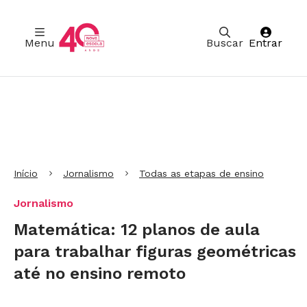
Menu
Buscar
Entrar
Ir para Cabeçalho
Ir para Menu
Ir para conteúdo principal
Ir para Rodapé
Início
Jornalismo
Todas as etapas de ensino
Jornalismo
Matemática: 12 planos de aula
para trabalhar figuras geométricas
até no ensino remoto