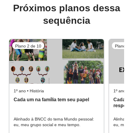
Próximos planos dessa
sequência
Plano 2 de 10
Plano 3 d
1º ano • História
1º ano • Hi
Cada um na família tem seu papel
Cada um 
responsa
Alinhado à BNCC do tema Mundo pessoal:
Alinhado 
eu, meu grupo social e meu tempo.
eu, meu g