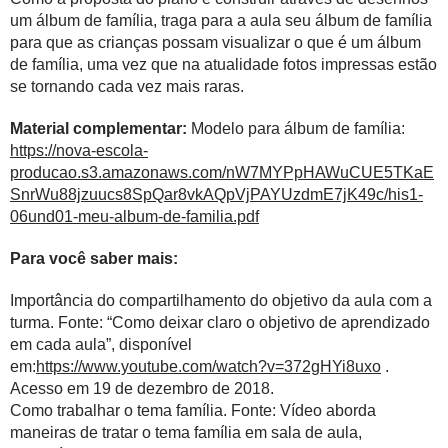
um álbum de família, traga para a aula seu álbum de família
para que as crianças possam visualizar o que é um álbum
de família, uma vez que na atualidade fotos impressas estão
se tornando cada vez mais raras.
Material complementar:
Modelo para álbum de família:
https://nova-escola-
producao.s3.amazonaws.com/nW7MYPpHAWuCUE5TKaE
SnrWu88jzuucs8SpQar8vkAQpVjPAYUzdmE7jK49c/his1-
06und01-meu-album-de-familia.pdf
Para você saber mais:
Importância do compartilhamento do objetivo da aula com a
turma. Fonte: “Como deixar claro o objetivo de aprendizado
em cada aula”, disponível
em:
https://www.youtube.com/watch?v=372gHYi8uxo
.
Acesso em 19 de dezembro de 2018.
Como trabalhar o tema família. Fonte: Vídeo aborda
maneiras de tratar o tema família em sala de aula,