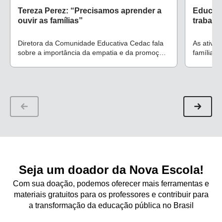
Tereza Perez: “Precisamos aprender a
Educaçã
ouvir as famílias”
trabalha
Diretora da Comunidade Educativa Cedac fala
As ativi
sobre a importância da empatia e da promoção,
famílias 
na prática, do convívio harmonioso entre a
desenhos 
escola e a família
Seja um doador da Nova Escola!
Com sua doação, podemos oferecer mais ferramentas e
materiais gratuitos para os professores e contribuir para
a transformação da educação pública no Brasil