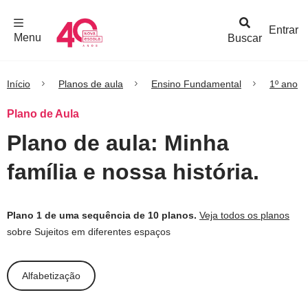
F
c
h
a
r
M
e
n
Logo
e
u
Entrar
Menu
Buscar
Nova
Escola
Início
Planos de aula
Ensino Fundamental
1º ano
Plano de Aula
Plano de aula: Minha
família e nossa história.
Plano 1 de uma sequência de 10 planos.
Veja todos os planos
sobre Sujeitos em diferentes espaços
Alfabetização