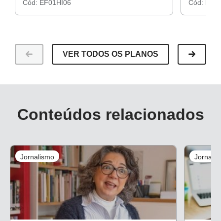
Cód:
EF01HI06
Cód:
EF01
VER TODOS OS PLANOS
Conteúdos relacionados
Jornalismo
Jornali