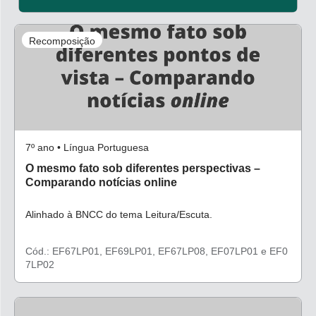
Recomposição
7º ano • Língua Portuguesa
O mesmo fato sob diferentes perspectivas –
Comparando notícias online
Alinhado à BNCC do tema Leitura/Escuta.
Cód.: EF67LP01, EF69LP01, EF67LP08, EF07LP01 e EF0
7LP02