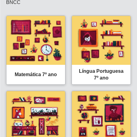
BNCC
Língua Portuguesa
Matemática 7º ano
7º ano