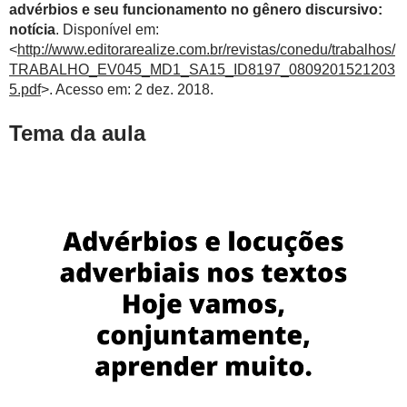
advérbios e seu funcionamento no gênero discursivo:
notícia
. Disponível em:
<
http://www.editorarealize.com.br/revistas/conedu/trabalhos/
TRABALHO_EV045_MD1_SA15_ID8197_0809201521203
5.pdf
>. Acesso em: 2 dez. 2018.
Tema da aula