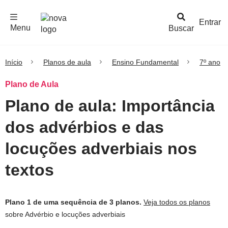
F
c
h
a
r
M
e
n
Logo
e
u
Entrar
Menu
Buscar
Nova
Escola
Início
Planos de aula
Ensino Fundamental
7º ano
Plano de Aula
Plano de aula: Importância
dos advérbios e das
locuções adverbiais nos
textos
Plano 1 de uma sequência de 3 planos.
Veja todos os planos
sobre Advérbio e locuções adverbiais