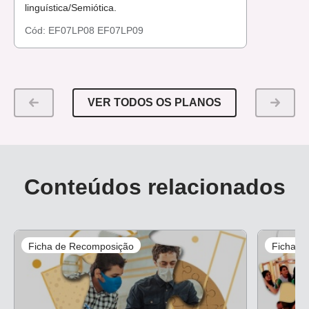
linguística/Semiótica.
Cód:
EF07LP08
EF07LP09
VER TODOS OS PLANOS
Conteúdos relacionados
Ficha de Recomposição
Ficha d