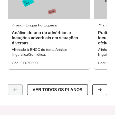
7º ano • Língua Portuguesa
7º ano • 
Análise do uso de advérbios e
Pratican
locuções adverbiais em situações
locuções
diversas
efeito d
Alinhado à BNCC do tema Análise
Alinhado 
linguística/Semiótica.
linguístic
Cód:
EF07LP09
Cód:
EF0
VER TODOS OS PLANOS