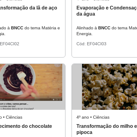
ansformação da lã de aço
Evaporação e Condensaç
da água
hado à
BNCC
do tema Matéria e
Alinhado à
BNCC
do tema Maté
ia.
Energia.
EF04CI02
Cód:
EF04CI03
o • Ciências
4º ano • Ciências
cimento do chocolate
Transformação do milho 
pipoca