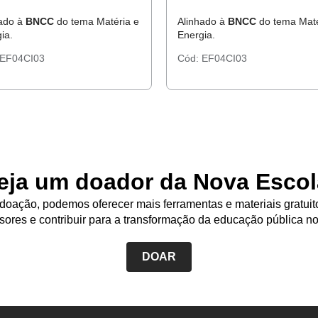
hado à
BNCC
do tema Matéria e
Alinhado à
BNCC
do tema Maté
ia.
Energia.
EF04CI03
Cód:
EF04CI03
eja um doador da Nova Escol
oação, podemos oferecer mais ferramentas e materiais gratuit
sores e contribuir para a transformação da educação pública no
DOAR
Rodapé