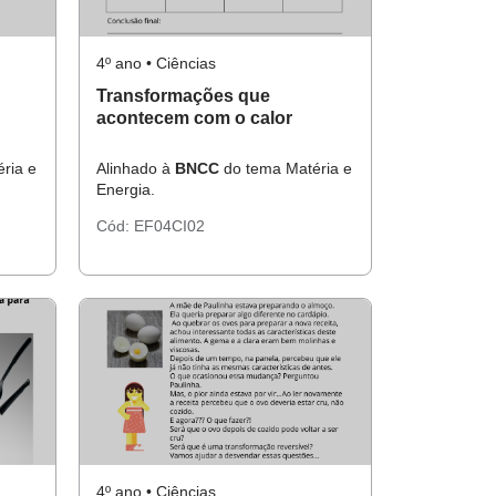
4º ano • Ciências
Transformações que
acontecem com o calor
ria e
Alinhado à
BNCC
do tema Matéria e
Energia.
Cód:
EF04CI02
4º ano • Ciências