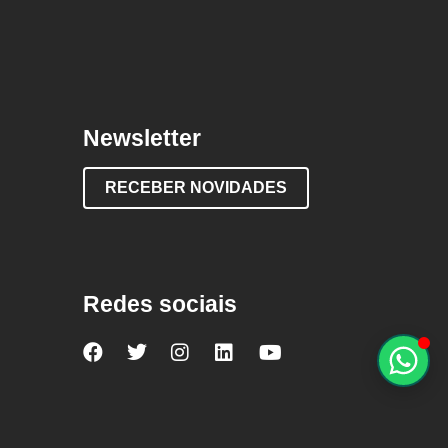
Newsletter
RECEBER NOVIDADES
Redes sociais
Nova
Nova
Nova
Nova
Nova
Escola
Escola
Escola
Escola
Escola
no
no
no
no
no
Facebook
Twitter
Instagram
LinkedIn
YouTube