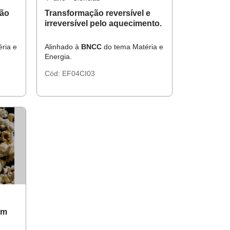
ão
Transformação reversível e
irreversível pelo aquecimento.
ria e
Alinhado à
BNCC
do tema Matéria e
Energia.
Cód:
EF04CI03
em