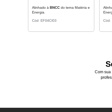
Alinhado à
BNCC
do tema Matéria e
Alin
Energia.
Energ
Cód:
EF04CI03
Cód:
S
Com sua d
profes