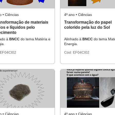
o • Ciências
4º ano • Ciências
ansformação de materiais
Transformação do papel
dos e líquidos pelo
colorido pela luz do Sol
ecimento
hado à
BNCC
do tema Matéria e
Alinhado à
BNCC
do tema Maté
ia.
Energia.
EF04CI02
Cód:
EF04CI02
o • Ciências
4º ano • Ciências