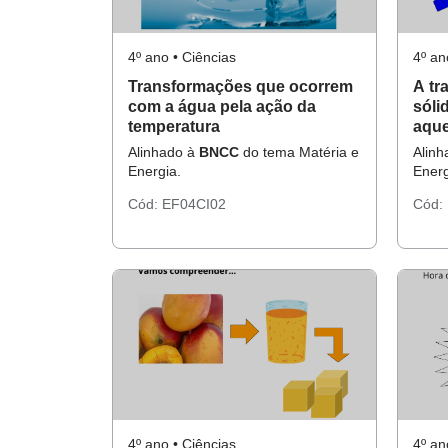
4º ano • Ciências
4º an
Transformações que ocorrem
A tr
com a água pela ação da
sóli
temperatura
aqu
Alinhado à
BNCC
do tema Matéria e
Alin
Energia.
Energ
Cód:
EF04CI02
Cód:
4º ano • Ciências
4º an