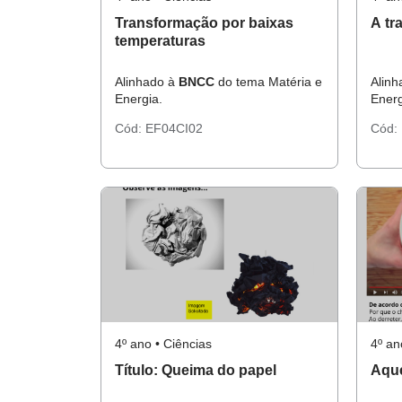
Transformação por baixas
A tr
temperaturas
Alinhado à
BNCC
do tema Matéria e
Alin
Energia.
Energ
Cód:
EF04CI02
Cód:
4º ano • Ciências
4º an
Título: Queima do papel
Aque