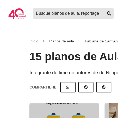
Logo
Buscar
Nova
planos
Escola
de
aula,
notícias,
cursos
Início
Planos de aula
Fabiane de Sant'An
e
mais
15 planos de Aul
Integrante do time de autores de de Nilópo
COMPARTILHE: