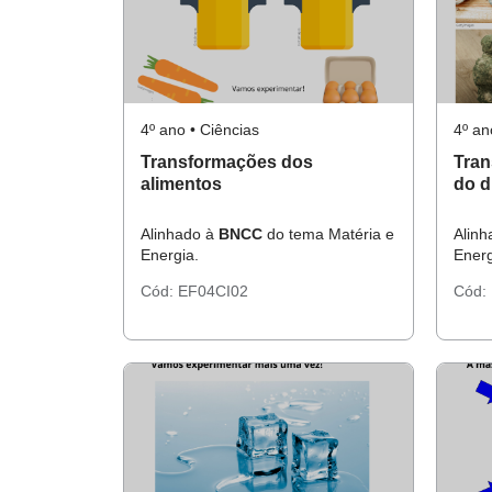
4º ano • Ciências
4º an
Transformações dos
Tran
alimentos
do d
Alinhado à
BNCC
do tema Matéria e
Alin
Energia.
Energ
Cód:
EF04CI02
Cód: