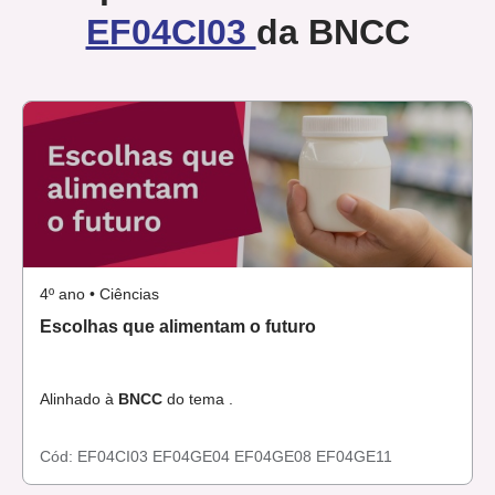
EF04CI03
da BNCC
4º ano • Ciências
Escolhas que alimentam o futuro
Alinhado à
BNCC
do tema .
Cód:
EF04CI03
EF04GE04
EF04GE08
EF04GE11