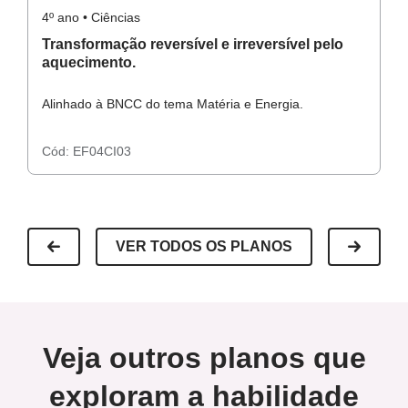
4º ano • Ciências
4º
Transformação reversível e irreversível pelo
E
aquecimento.
Alinhado à BNCC do tema Matéria e Energia.
Al
Cód:
EF04CI03
C
VER TODOS OS PLANOS
Veja outros planos que
exploram a habilidade