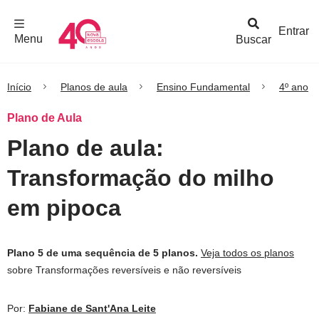
F
c
h
a
r
M
e
n
Logo
e
u
Entrar
Menu
Buscar
Nova
Escola
Início
Planos de aula
Ensino Fundamental
4º ano
Plano de Aula
Plano de aula:
Transformação do milho
em pipoca
Plano 5 de uma sequência de 5 planos.
Veja todos os planos
sobre Transformações reversíveis e não reversíveis
Por:
Fabiane de Sant'Ana Leite