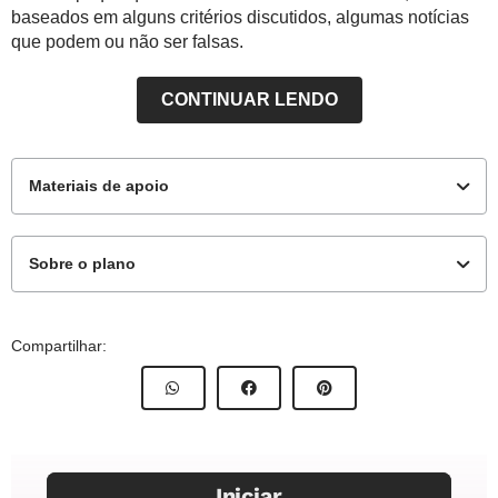
baseados em alguns critérios discutidos, algumas notícias
que podem ou não ser falsas.
CONTINUAR LENDO
Materiais de apoio
Sobre o plano
Para o aluno
Contents
Compartilhar:
INPUT: reading about fake news (text from ING9_05UN05)
Atividade para impressão - Imagens Output
OUTPUT: identifying the authenticity of some news
Habilidade da Base Nacional Comum Curricular