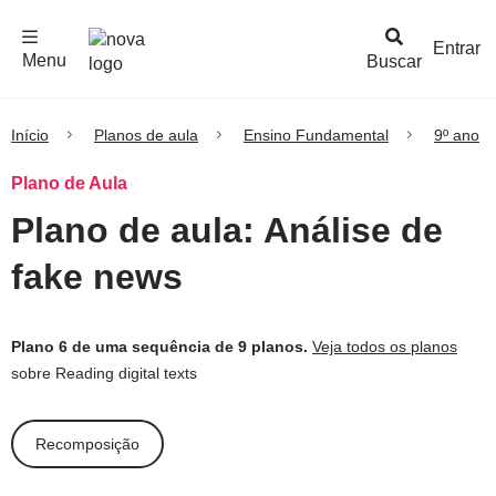
F
c
h
a
r
M
e
n
Logo
e
u
Entrar
Menu
Buscar
Nova
Escola
Início
Planos de aula
Ensino Fundamental
9º ano
Plano de Aula
Plano de aula: Análise de
fake news
Plano 6 de uma sequência de 9 planos.
Veja todos os planos
sobre Reading digital texts
Recomposição