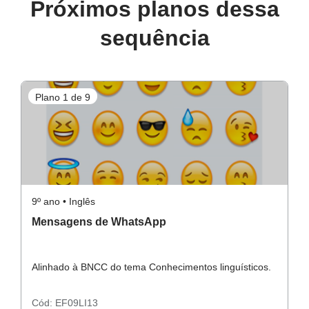
Próximos planos dessa
sequência
Plano 1 de 9
P
9º ano • Inglês
9º
Mensagens de WhatsApp
B
Alinhado à BNCC do tema Conhecimentos linguísticos.
Al
Cód:
EF09LI13
C