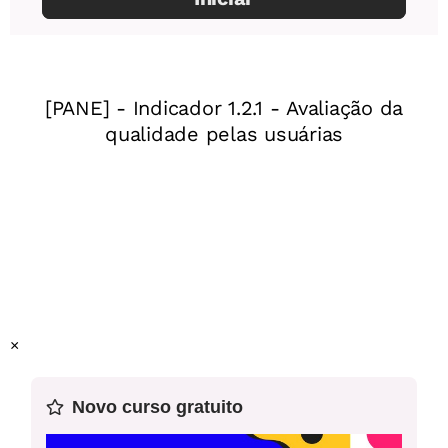
(EF09LI08) Explorar ambientes virtuais de informação e
socialização, analisando a qualidade e a validade das
Atividade para impressão - Handout 1
informações veiculadas.
Este plano foi elaborado pelo Time de Autores NOVA
ESCOLA
Professor-autor:
Patricia Vergara Emmerich Vasques
Mentor:
Ana Cecília de Medeiros Maciel
Especialista:
Celina Fernandes
×
Novo curso gratuito