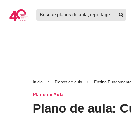
Logo
Buscar
Nova
planos
Escola
de
aula,
notícias,
cursos
e
mais
Início
Planos de aula
Ensino Fundamenta
Plano de Aula
Plano de aula: 