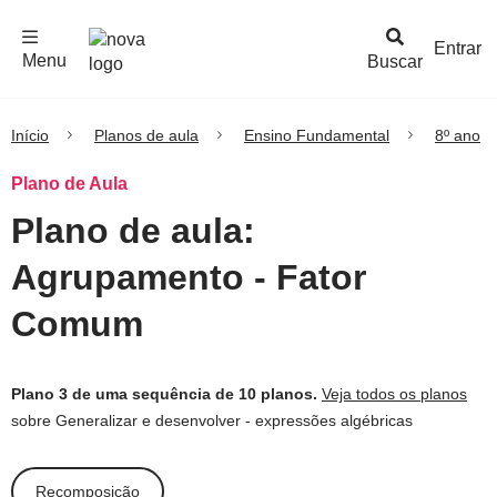
F
c
h
a
r
M
e
n
Logo
e
u
Entrar
Menu
Buscar
Nova
Escola
Início
Planos de aula
Ensino Fundamental
8º ano
Plano de Aula
Plano de aula:
Agrupamento - Fator
Comum
Plano 3 de uma sequência de 10 planos.
Veja todos os planos
sobre Generalizar e desenvolver - expressões algébricas
Recomposição