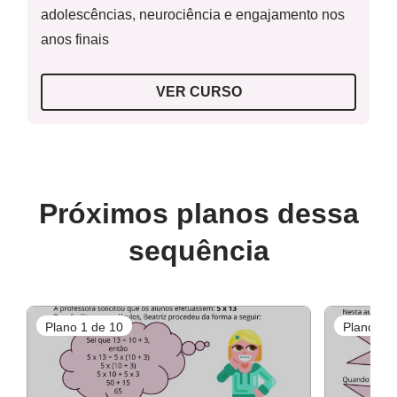
adolescências, neurociência e engajamento nos
Resolução do Raio X
anos finais
VER CURSO
Resolução da Atividade Complementar
Próximos planos dessa
sequência
Leitura Complementar
Plano 1 de 10
Plano 2 d