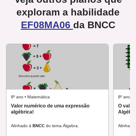
exploram a habilidade
EF08MA06
da BNCC
8º ano • Matemática
8º ano •
Valor numérico de uma expressão
O valor
algébrica!
Algébri
Alinhado à
BNCC
do tema Álgebra.
Alinhado