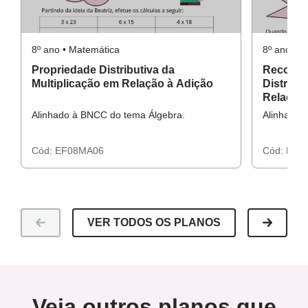
8º ano • Matemática
8º ano • 
Propriedade Distributiva da
Reconhe
Multiplicação em Relação à Adição
Distribu
Relação
Alinhado à BNCC do tema Álgebra.
Alinhado 
Cód:
EF08MA06
Cód:
EF0
VER TODOS OS PLANOS
Veja outros planos que