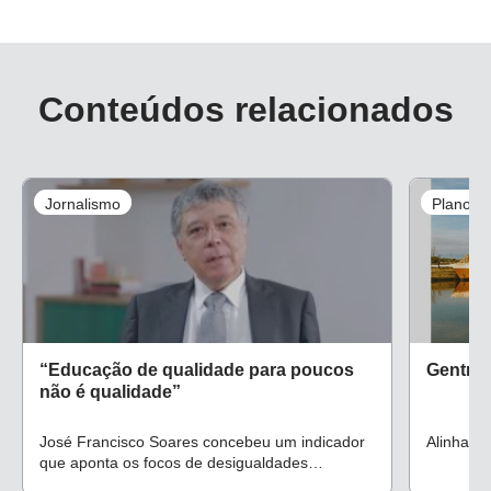
Conteúdos relacionados
Jornalismo
Plano de
“Educação de qualidade para poucos
Gentrif
não é qualidade”
José Francisco Soares concebeu um indicador
Alinhado
que aponta os focos de desigualdades
educacionais no Brasil, aplicando recortes de