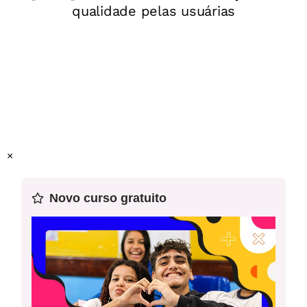
Ano:
8°ano
Unidade temática:
Mundo do trabalho
Objeto(s) de aprendizagem:
Compreender a desigualdade
social a partir da análise do Índice de Gini e letras de
músicas de rap.
Habilidade (s) da Base:
(EF08GE17) Analisar a
×
segregação socioespacial em ambientes urbanos da
América Latina, com atenção especial ao estudo de favelas,
Novo curso gratuito
alagados e zona de riscos.