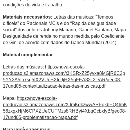
condições de vida e trabalho.
Materiais necessários:
Letras das músicas: “Tempos
difíceis” do Racionais MC's e do “Rap da desigualdade
social” dos autores Johnny Mariano, Gabriel Santana; Mapa
Desigualdade de renda
no mundo medida pelo Coeficiente
de Gini de acordo com dados do
Banco Mundial
(2014).
Material complementar:
Letras das músicas:
https://nova-escola-
producao.s3.amazonaws.com/t3KSRxZ25yvxa8MGjR6C2p
5YY2A5jh7sq5fX2VUuSXteJjHX5qFEA33c2DAR/geo08-
17und05-contextualizacao-letras-das-musicas.pdf
Mapa:
https://nova-escola-
producao.s3.amazonaws.com/XJmKdkzwwAPEgkbEQ46hK
56zxgxHjM6CPXZUeCUTMzs8RHByt4XbqCcbxfyB/geo08-
17und05-problematizacao-mapa.pdf
Para você saber mais: