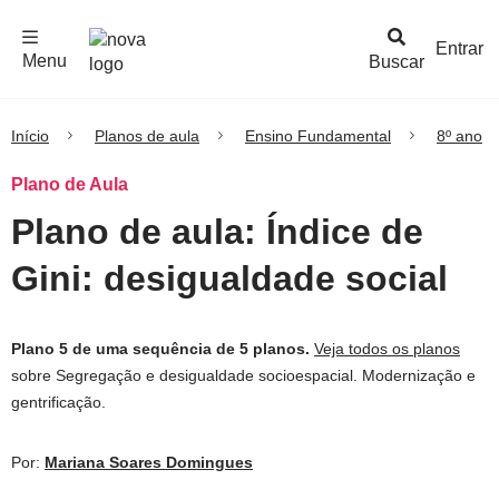
F
c
h
a
r
M
e
n
Logo
e
u
Entrar
Menu
Buscar
Nova
Escola
Início
Planos de aula
Ensino Fundamental
8º ano
Plano de Aula
Plano de aula: Índice de
Gini: desigualdade social
Plano 5 de uma sequência de 5 planos.
Veja todos os planos
sobre Segregação e desigualdade socioespacial. Modernização e
gentrificação.
Por:
Mariana Soares Domingues