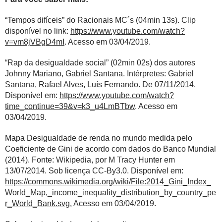
“Tempos difíceis” do Racionais MC´s (04min 13s). Clip
disponível no link:
https://www.youtube.com/watch?
v=vm8jVBgD4mI
. Acesso em 03/04/2019.
“Rap da desigualdade social” (02min 02s) dos autores
Johnny Mariano, Gabriel Santana. Intérpretes: Gabriel
Santana, Rafael Alves, Luís Fernando. De 07/11/2014.
Disponível em:
https://www.youtube.com/watch?
time_continue=39&v=k3_u4LmBTbw
. Acesso em
03/04/2019.
Mapa
Desigualdade de renda
no mundo medida pelo
Coeficiente de Gini de acordo com dados do
Banco Mundial
(2014). Fonte: Wikipedia, por
M Tracy Hunter
em
13/07/2014. Sob licença CC-By3.0. Disponível em:
https://commons.wikimedia.org/wiki/File:2014_Gini_Index_
World_Map,_income_inequality_distribution_by_country_pe
r_World_Bank.svg
.
Acesso em 03/04/2019.