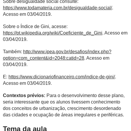
Sobre desigualdade social consulte:
https://www.todamateria.com.br/desigualdade-social/
.
Acesso em 03/04/2019.
Sobre o Índice de Gini, acesse:
https://pt.wikipedia.org/wiki/Coeficiente_de_Gini
. Acesso em
03/04/2019.
Também:
http://www.ipea.gov.br/desafios/index.php?
option=com_content&id=2048:catid=28
. Acesso em
03/04/2019.
E:
https://www.dicionariofinanceiro.com/indice-de-gini/
.
Acesso em 03/04/2019.
Contextos prévios:
Para o desenvolvimento desse plano,
seria interessante que os alunos tivessem conhecimento
dos conceitos de urbanização, crescimento desordenado
das cidades e ocupação de áreas irregulares e periféricas.
Tema da aula