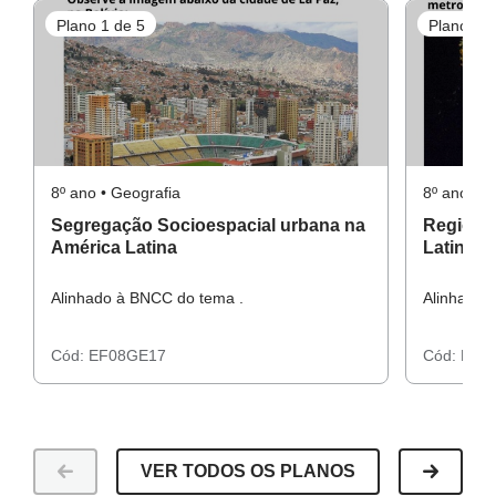
Plano 1 de 5
Plano 2 d
8º ano • Geografia
8º ano • G
Segregação Socioespacial urbana na
Regiões 
América Latina
Latina
Alinhado à BNCC do tema .
Alinhado 
Cód:
EF08GE17
Cód:
EF0
VER TODOS OS PLANOS