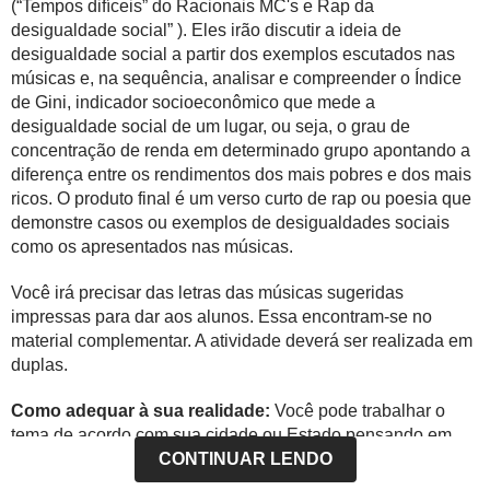
(“Tempos difíceis” do Racionais MC's e Rap da
desigualdade social” ). Eles irão discutir a ideia de
desigualdade social a partir dos exemplos escutados nas
músicas e, na sequência, analisar e compreender o Índice
de Gini, indicador socioeconômico que mede a
desigualdade social de um lugar, ou seja, o grau de
concentração de renda em determinado grupo apontando a
diferença entre os rendimentos dos mais pobres e dos mais
ricos. O produto final é um verso curto de rap ou poesia que
demonstre casos ou exemplos de desigualdades sociais
como os apresentados nas músicas.
Você irá precisar das letras das músicas sugeridas
impressas para dar aos alunos. Essa encontram-se no
material complementar. A atividade deverá ser realizada em
duplas.
Como adequar à sua realidade:
Você pode trabalhar o
tema de acordo com sua cidade ou Estado pensando em
exemplos concretos, em ambientes onde os alunos têm
CONTINUAR LENDO
experiências associadas a desigualdade social.