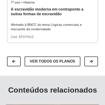
7º ano • História
7º
A escravidão moderna em contraponto a
A
outras formas de escravidão
Alinhado à BNCC do tema Lógicas comerciais e
Al
mercantis da modernidade.
me
Cód:
EF07HI15
C
VER TODOS OS PLANOS
Conteúdos relacionados