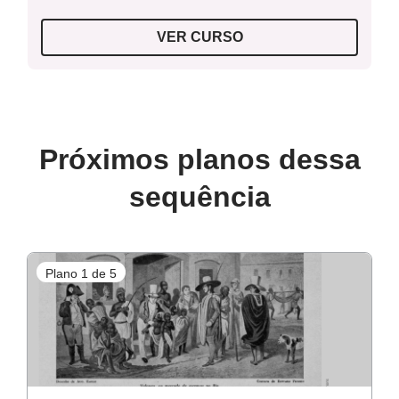
VER CURSO
Próximos planos dessa
sequência
Plano 1 de 5
P