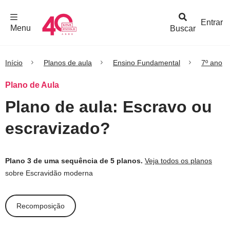
F
c
h
a
r
M
e
n
Logo
e
u
Entrar
Menu
Buscar
Nova
Escola
Início
Planos de aula
Ensino Fundamental
7º ano
Plano de Aula
Plano de aula: Escravo ou
escravizado?
Plano 3 de uma sequência de 5 planos.
Veja todos os planos
sobre Escravidão moderna
Recomposição