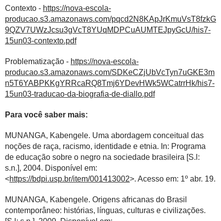
Contexto -
https://nova-escola-
producao.s3.amazonaws.com/pqcd2N8KApJrKmuVsT8fzkG
9QZV7UWzJcsu3gVcT8YUqMDPCuAUMTEJpyGcU/his7-
15un03-contexto.pdf
Problematização -
https://nova-escola-
producao.s3.amazonaws.com/SDKeCZjUbVcTyn7uGKE3m
n5T6YABPKKgYRRcaRQ8Tmj6YDevHWk5WCatrrHk/his7-
15un03-traducao-da-biografia-de-diallo.pdf
Para você saber mais:
MUNANGA, Kabengele. Uma abordagem conceitual das
noções de raça, racismo, identidade e etnia. In: Programa
de educação sobre o negro na sociedade brasileira [S.l:
s.n.], 2004. Disponível em:
<
https://bdpi.usp.br/item/001413002
>. Acesso em: 1º abr. 19.
MUNANGA, Kabengele. Origens africanas do Brasil
contemporâneo: histórias, línguas, culturas e civilizações.