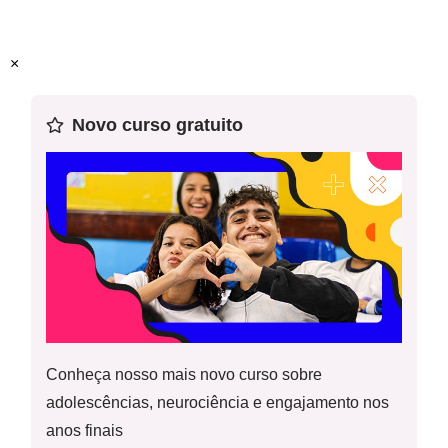
sociedades ameríndias.
A escravidão moderna e o
tráfico de escravizados.
×
Habilidade(s) da BNCC
:
EF07HI15 Discutir o conceito de
Novo curso gratuito
escravidão moderna e suas distinções em relação ao
escravismo antigo e à servidão medieval.
Palavras-chave:
Insira aqui palavras que os professores
que irão dar essa aula podem buscar no Google para
encontrá-la.
Conheça nosso mais novo curso sobre
adolescências, neurociência e engajamento nos
anos finais