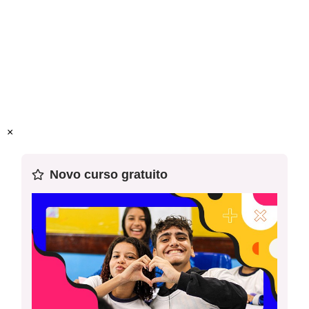
Este plano foi elaborado pelo Time de Autores NOVA
ESCOLA
Professor-autor:
Ana Paula de Souza Almeida Silva
Mentor:
Ariel Silva
×
Especialista:
Leandro Holanda
Novo curso gratuito