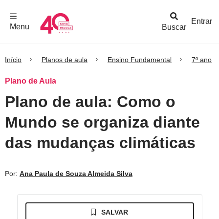
F
c
h
a
r
M
e
n
Logo
e
u
Entrar
Menu
Buscar
Nova
Escola
Início
Planos de aula
Ensino Fundamental
7º ano
Plano de Aula
Plano de aula: Como o
Mundo se organiza diante
das mudanças climáticas
Por:
Ana Paula de Souza Almeida Silva
SALVAR