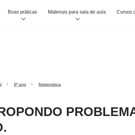
Boas práticas
Materiais para sala de aula
l
6º ano
Matemática
: PROPONDO PROBLEM
.