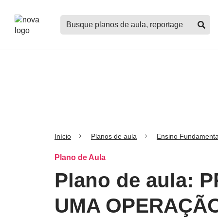
Logo
Buscar
Nova
planos
Escola
de
aula,
notícias,
cursos
e
mais
Início
Planos de aula
Ensino Fundamenta
Plano de Aula
Plano de aula
UMA OPERAÇÃO