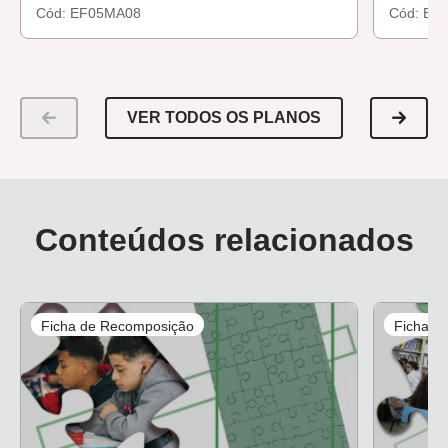
Cód:
EF05MA08
Cód:
EF
VER TODOS OS PLANOS
Conteúdos relacionados
Ficha de Recomposição
Ficha d