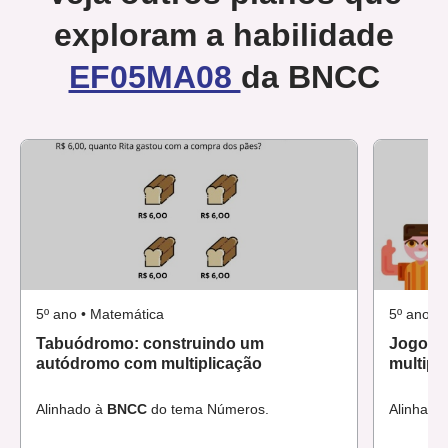
exploram a habilidade
EF05MA08
da BNCC
5º ano • Matemática
5º ano •
Tabuódromo: construindo um
Jogo ci
autódromo com multiplicação
multipli
Alinhado à
BNCC
do tema Números.
Alinhado