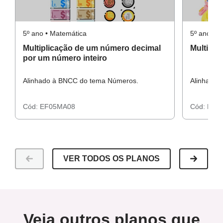
Lápis, papel, borracha, problemas matemáticos, imagens,
Resolução do raio x
cola.
5º ano • Matemática
5º ano • 
Multiplicação de um número decimal
Multipli
por um número inteiro
Alinhado à BNCC do tema Números.
Alinhado 
Resolução do atividade complementar
Cód:
EF05MA08
Cód:
EF0
VER TODOS OS PLANOS
Veja outros planos que