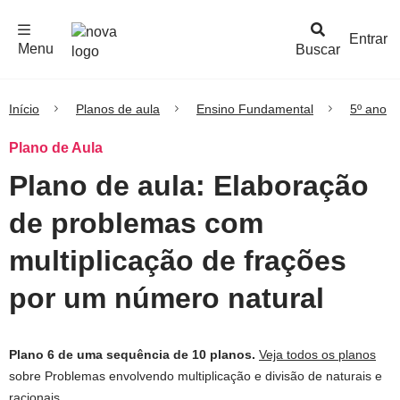
F
c
h
a
r
M
e
n
Logo
e
u
Entrar
Menu
Buscar
Nova
Escola
Início
Planos de aula
Ensino Fundamental
5º ano
Plano de Aula
Plano de aula: Elaboração
de problemas com
multiplicação de frações
por um número natural
Plano 6 de uma sequência de 10 planos.
Veja todos os planos
sobre Problemas envolvendo multiplicação e divisão de naturais e
racionais