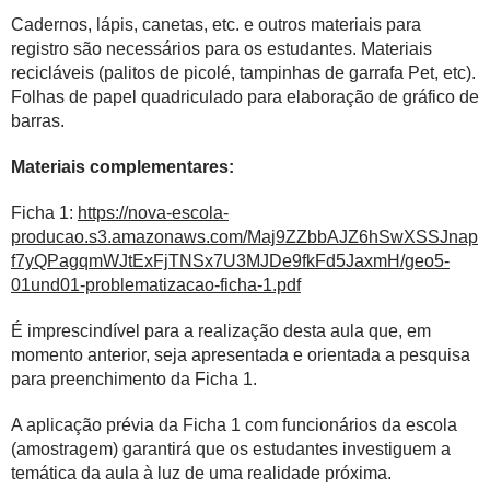
Cadernos, lápis, canetas, etc. e outros materiais para
registro são necessários para os estudantes. Materiais
recicláveis (palitos de picolé, tampinhas de garrafa Pet, etc).
Folhas de papel quadriculado para elaboração de gráfico de
barras.
Materiais complementares:
Ficha 1:
https://nova-escola-
producao.s3.amazonaws.com/Maj9ZZbbAJZ6hSwXSSJnap
f7yQPagqmWJtExFjTNSx7U3MJDe9fkFd5JaxmH/geo5-
01und01-problematizacao-ficha-1.pdf
É imprescindível para a realização desta aula que, em
momento anterior, seja apresentada e orientada a pesquisa
para preenchimento da Ficha 1.
A aplicação prévia da Ficha 1 com funcionários da escola
(amostragem) garantirá que os estudantes investiguem a
temática da aula à luz de uma realidade próxima.