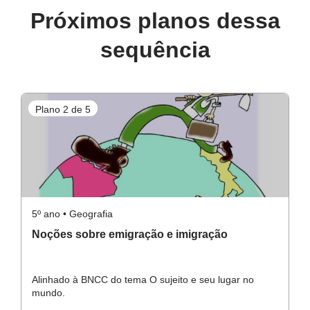
Próximos planos dessa
sequência
Plano 2 de 5
P
5º ano • Geografia
5º
Noções sobre emigração e imigração
M
Alinhado à BNCC do tema O sujeito e seu lugar no
Al
mundo.
m