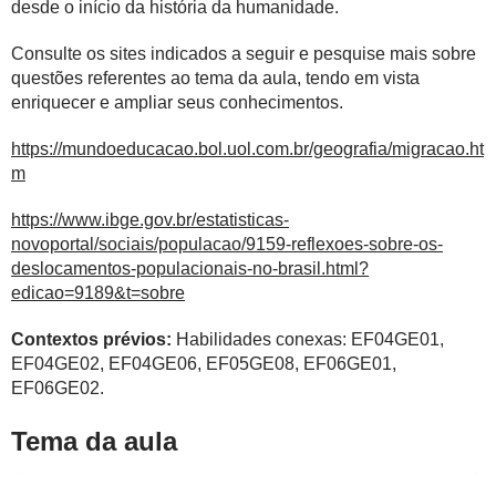
desde o início da história da humanidade.
Consulte os sites indicados a seguir e pesquise mais sobre
questões referentes ao tema da aula, tendo em vista
enriquecer e ampliar seus conhecimentos.
https://mundoeducacao.bol.uol.com.br/geografia/migracao.ht
m
https://www.ibge.gov.br/estatisticas-
novoportal/sociais/populacao/9159-reflexoes-sobre-os-
deslocamentos-populacionais-no-brasil.html?
edicao=9189&t=sobre
Contextos prévios:
Habilidades conexas: EF04GE01,
EF04GE02, EF04GE06, EF05GE08, EF06GE01,
EF06GE02.
Tema da aula