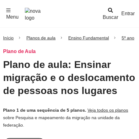
F
c
h
a
r
M
e
n
Logo
e
u
Entrar
Menu
Buscar
Nova
Escola
Início
Planos de aula
Ensino Fundamental
5º ano
Plano de Aula
Plano de aula: Ensinar
migração e o deslocamento
de pessoas nos lugares
Plano 1 de uma sequência de 5 planos.
Veja todos os planos
sobre Pesquisa e mapeamento da migração na unidade da
federação.