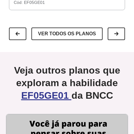
Cód:
EF05GE01
C
VER TODOS OS PLANOS
Veja outros planos que
exploram a habilidade
EF05GE01
da BNCC