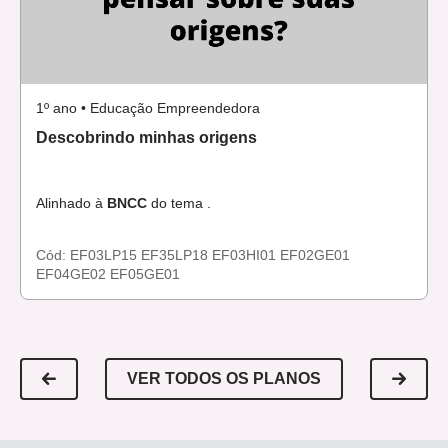
1º ano • Educação Empreendedora
Descobrindo minhas origens
Alinhado à
BNCC
do tema .
Cód:
EF03LP15
EF35LP18
EF03HI01
EF02GE01
EF04GE02
EF05GE01
VER TODOS OS PLANOS