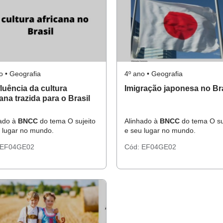
o • Geografia
4º ano • Geografia
fluência da cultura
Imigração japonesa no Bra
cana trazida para o Brasil
hado à
BNCC
do tema O sujeito
Alinhado à
BNCC
do tema O su
 lugar no mundo.
e seu lugar no mundo.
EF04GE02
Cód:
EF04GE02