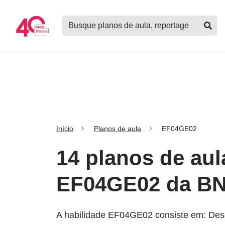
Logo
Buscar
Nova
planos
Escola
de
aula,
notícias,
cursos
e
mais
Início
Planos de aula
EF04GE02
14 planos de aul
EF04GE02 da B
A habilidade EF04GE02 consiste em: Descr