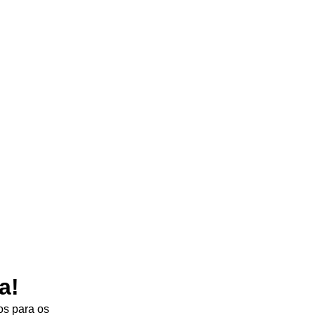
a!
os para os