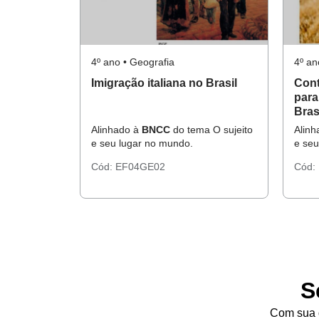
4º ano • Geografia
4º an
Imigração italiana no Brasil
Cont
para
Bras
Alinhado à
BNCC
do tema O sujeito
Alin
e seu lugar no mundo.
e seu
Cód:
EF04GE02
Cód:
S
Com sua d