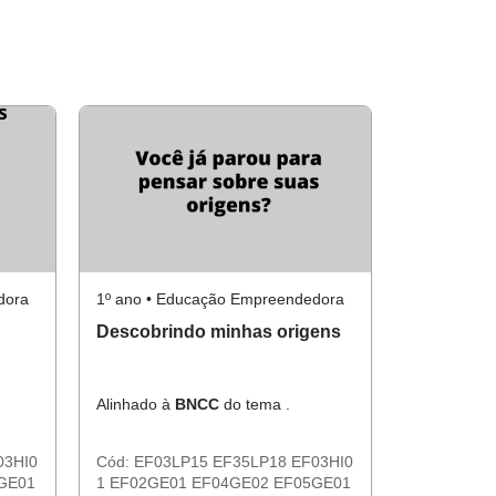
dora
1º ano • Educação Empreendedora
Descobrindo minhas origens
Alinhado à
BNCC
do tema .
03HI0
Cód:
EF03LP15
EF35LP18
EF03HI0
GE01
1
EF02GE01
EF04GE02
EF05GE01