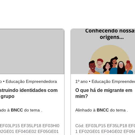
no • Educação Empreendedora
1º ano • Educação Empreende
truindo identidades com
O que há de migrante em
 grupo
mim?
hado à
BNCC
do tema .
Alinhado à
BNCC
do tema .
EF03LP15
EF35LP18
EF03HI0
Cód:
EF03LP15
EF35LP18
EF
02GE01
EF04GE02
EF05GE01
1
EF02GE01
EF04GE02
EF05