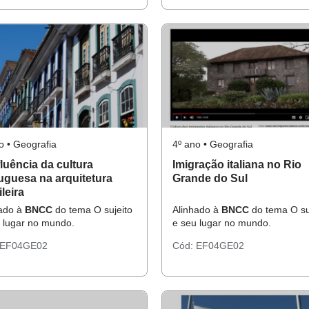
o • Geografia
4º ano • Geografia
fluência da cultura
Imigração italiana no Rio
uguesa na arquitetura
Grande do Sul
leira
hado à
BNCC
do tema O sujeito
Alinhado à
BNCC
do tema O su
 lugar no mundo.
e seu lugar no mundo.
EF04GE02
Cód:
EF04GE02