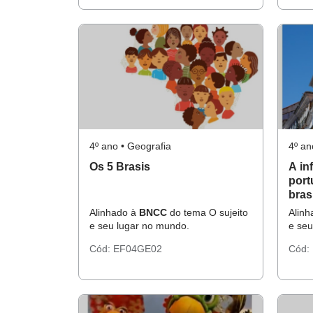
4º ano • Geografia
4º an
Os 5 Brasis
A in
port
brasi
Alinhado à
BNCC
do tema O sujeito
Alin
e seu lugar no mundo.
e seu
Cód:
EF04GE02
Cód: