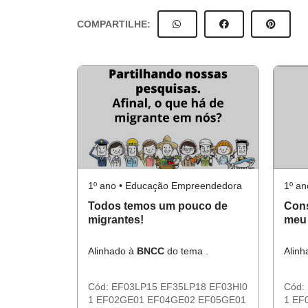
COMPARTILHE:
1º ano • Educação Empreendedora
1º a
Todos temos um pouco de
Cons
migrantes!
meu
Alinhado à
BNCC
do tema .
Alin
Cód:
EF03LP15
EF35LP18
EF03HI0
Cód:
1
EF02GE01
EF04GE02
EF05GE01
1
EF