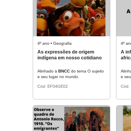
4º ano • Geografia
4º an
As expressões de origem
A in
indígena em nosso cotidiano
afri
Alinhado à
BNCC
do tema O sujeito
Alin
e seu lugar no mundo.
e seu
Cód:
EF04GE02
Cód: