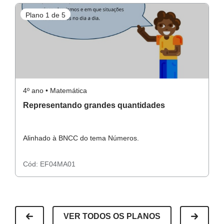
Atividade principal
Plano 1 de 5
P
Conceito-chave
Sistema de Numeração Decimal; Reconhecimento;
comparação; > ou <.
Atividade complementar
Recursos necessários
4º ano • Matemática
4º
Representando grandes quantidades
N
Folha de papel A4 branca;
m
Atividades impressas em folhas, coladas no caderno ou
não;
Alinhado à BNCC do tema Números.
A
Atividade Raio X
Projetor ( opcional).
Cód:
EF04MA01
C
VER TODOS OS PLANOS