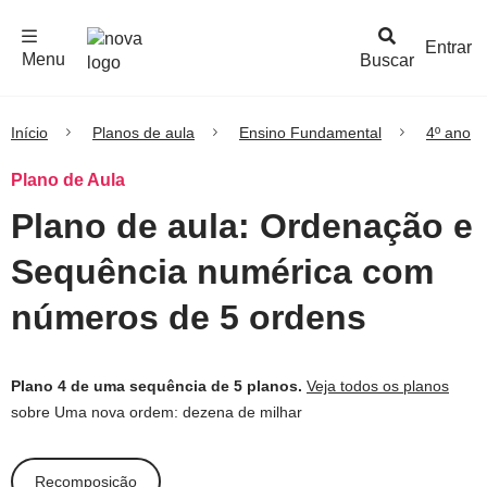
F
c
h
a
r
M
e
n
Logo
e
u
Entrar
Menu
Buscar
Nova
Escola
Início
Planos de aula
Ensino Fundamental
4º ano
Plano de Aula
Plano de aula: Ordenação e
Sequência numérica com
números de 5 ordens
Plano 4 de uma sequência de 5 planos.
Veja todos os planos
sobre Uma nova ordem: dezena de milhar
Recomposição