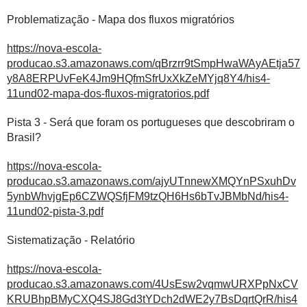
Problematização - Mapa dos fluxos migratórios
https://nova-escola-
producao.s3.amazonaws.com/qBrzrr9tSmpHwaWAyAEtja57
y8A8ERPUvFeK4Jm9HQfmSfrUxXkZeMYjq8Y4/his4-
11und02-mapa-dos-fluxos-migratorios.pdf
Pista 3 - Será que foram os portugueses que descobriram o
Brasil?
https://nova-escola-
producao.s3.amazonaws.com/ajyUTnnewXMQYnPSxuhDv
5ynbWhvjgEp6CZWQSfjFM9tzQH6Hs6bTvJBMbNd/his4-
11und02-pista-3.pdf
Sistematização - Relatório
https://nova-escola-
producao.s3.amazonaws.com/4UsEsw2vqmwURXPpNxCV
KRUBhpBMyCXQ4SJ8Gd3tYDch2dWE2y7BsDqrtQrR/his4