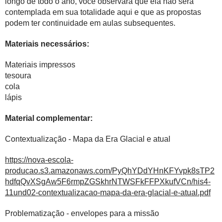
longo de todo o ano, você observará que ela não será
contemplada em sua totalidade aqui e que as propostas
podem ter continuidade em aulas subsequentes.
Materiais necessários:
Materiais impressos
tesoura
cola
lápis
Material complementar:
Contextualização - Mapa da Era Glacial e atual
https://nova-escola-
producao.s3.amazonaws.com/PyQhYDdYHnKFYvpk8sTP2
hdfqQvXSgAw5F6rmpZGSkhrNTWSFkFFPXkufVCn/his4-
11und02-contextualizacao-mapa-da-era-glacial-e-atual.pdf
Problematização - envelopes para a missão