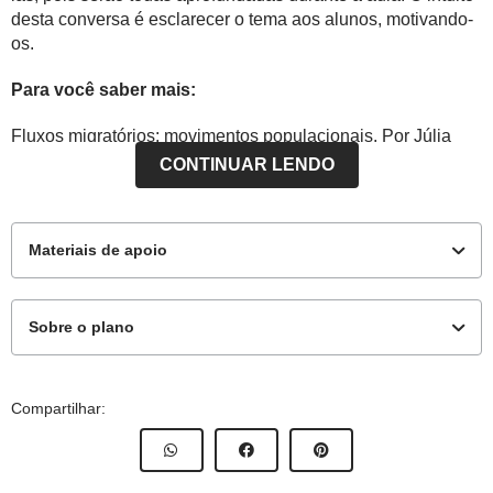
desta conversa é esclarecer o tema aos alunos, motivando-
os.
Para você saber mais:
Fluxos migratórios: movimentos populacionais. Por Júlia
Bittencourt. Disponível em:
CONTINUAR LENDO
https://www.institutonetclaroembratel.org.br/educacao/para-
ensinar/planos-de-aula/entenda-os-conceitos-de-fluxos-
migratorios/
Acesso em 19 de março de 2019.
Materiais de apoio
Sobre o plano
Materiais complementares
Este plano de aula foi produzido pelo Time de Autores
Compartilhar:
de Nova Escola
Contextualização - mapa da Era Glacial e atual
Professor:
Ana Paula Borborema