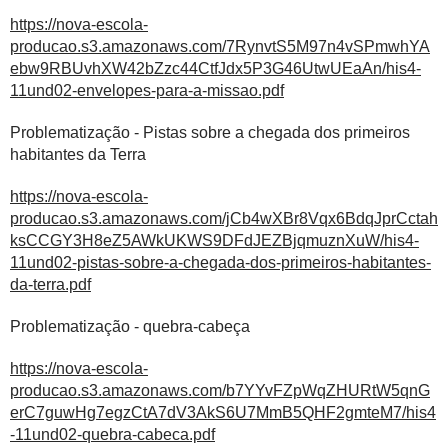
https://nova-escola-
producao.s3.amazonaws.com/7RynvtS5M97n4vSPmwhYA
ebw9RBUvhXW42bZzc44CtfJdx5P3G46UtwUEaAn/his4-
11und02-envelopes-para-a-missao.pdf
Problematização - Pistas sobre a chegada dos primeiros
habitantes da Terra
https://nova-escola-
producao.s3.amazonaws.com/jCb4wXBr8Vqx6BdqJprCctah
ksCCGY3H8eZ5AWkUKWS9DFdJEZBjqmuznXuW/his4-
11und02-pistas-sobre-a-chegada-dos-primeiros-habitantes-
da-terra.pdf
Problematização - quebra-cabeça
https://nova-escola-
producao.s3.amazonaws.com/b7YYvFZpWqZHURtW5qnG
erC7guwHg7egzCtA7dV3AkS6U7MmB5QHF2gmteM7/his4
-11und02-quebra-cabeca.pdf