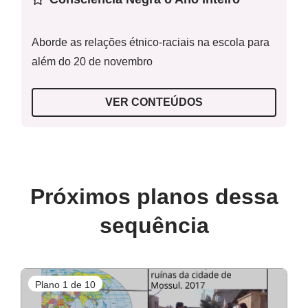
internas de migração no Brasil a partir dos anos 1960
Habilidade(s) da BNCC
:
(EF04HI11) Analisar, na
Aborde as relações étnico-raciais na escola para
sociedade em que vive, a existência ou não de
além do 20 de novembro
mudanças associadas à migração (interna e
Mapa dos fluxos migratórios
internacional).
VER CONTEÚDOS
Palavras-Chave:
Migração; Fluxos migratórios; Vestígios
arqueológicos; Luzia; povoamento do continente
americano
Pista 3
Próximos planos dessa
sequência
Relatório
Plano 1 de 10
P