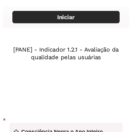
Mentor
: Sara Villas
Especialista:
Giovani Silva
Envelopes para a missão
Assessor pedagógico:
Oldimar Cardoso
Ano:
4º ano do Ensino Fundamental
Unidade temática:
As questões históricas relativas às
migrações
Pistas sobre a chegada dos primeiros habitantes da
Terra
Objeto (s) de conhecimento:
Os processos migratórios
para a formação do Brasil: os grupos indígenas, a
presença portuguesa e a diáspora forçada dos
africanos.Os processos migratórios do final do século
×
XIX e início do século XX no Brasil.As dinâmicas
Quebra-cabeça
Consciência Negra o Ano Inteiro