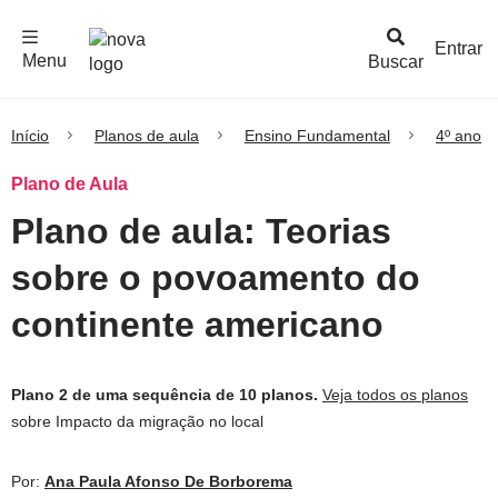
F
c
h
a
r
M
e
n
Logo
e
u
Entrar
Menu
Buscar
Nova
Escola
Início
Planos de aula
Ensino Fundamental
4º ano
Plano de Aula
Plano de aula: Teorias
sobre o povoamento do
continente americano
Plano 2 de uma sequência de 10 planos.
Veja todos os planos
sobre Impacto da migração no local
Por:
Ana Paula Afonso De Borborema