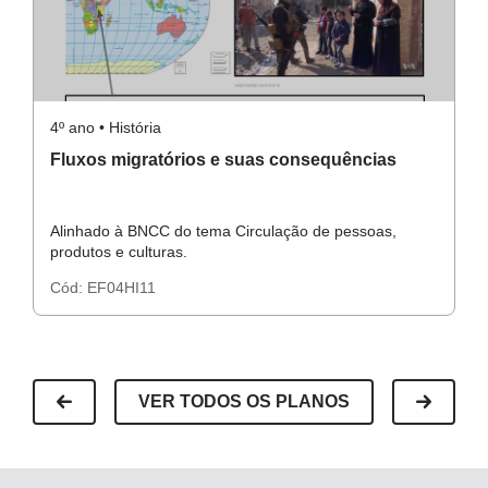
4º ano • História
4º
Fluxos migratórios e suas consequências
M
d
Alinhado à BNCC do tema Circulação de pessoas,
Al
produtos e culturas.
pr
Cód:
EF04HI11
C
VER TODOS OS PLANOS