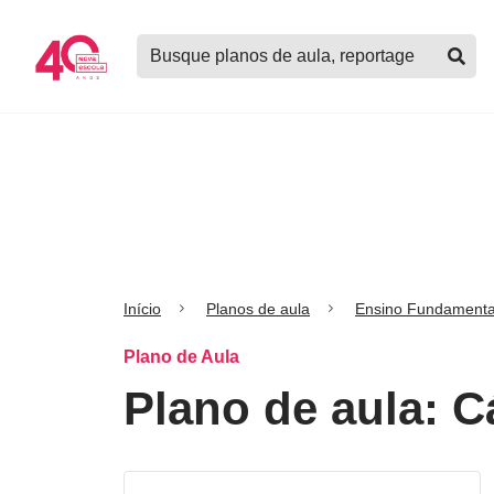
Logo
Buscar
Nova
planos
Escola
de
aula,
notícias,
cursos
e
mais
Início
Planos de aula
Ensino Fundamenta
Plano de Aula
Plano de aula: 