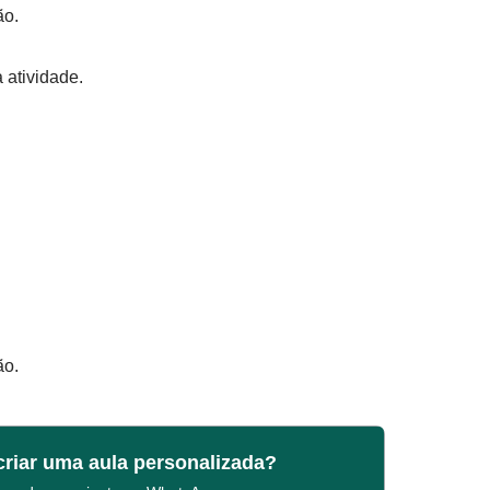
ão.
 atividade.
ão.
criar uma aula personalizada?