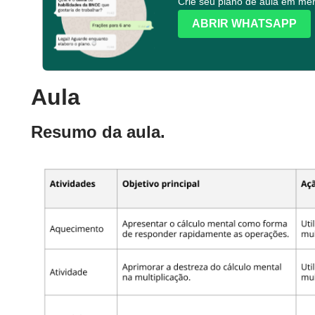
Crie seu plano de aula em m
ABRIR WHATSAPP
Aula
Resumo da aula.