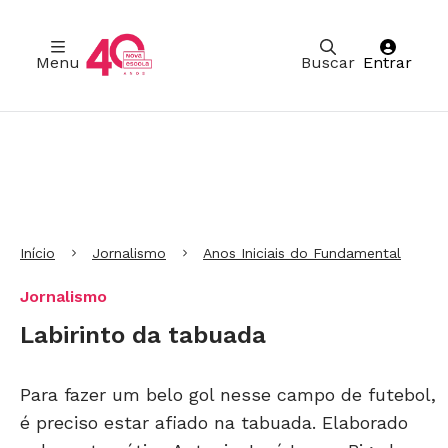
Menu
Buscar
Entrar
Ir para Cabeçalho
Ir para Menu
Ir para conteúdo principal
Ir para Rodapé
Início
Jornalismo
Anos Iniciais do Fundamental
Jornalismo
Labirinto da tabuada
Para fazer um belo gol nesse campo de futebol,
é preciso estar afiado na tabuada. Elaborado