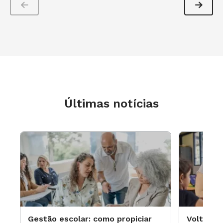
Últimas notícias
Gestão escolar: como propiciar
Volta às