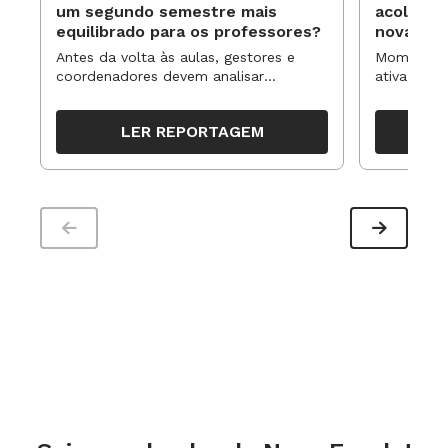
um segundo semestre mais
acolhime
equilibrado para os professores?
novas ap
Antes da volta às aulas, gestores e
Momentos 
coordenadores devem analisar
ativa pode
resultados, definir prioridades e
para reorg
organizar ações para orientar o
propostas
LER REPORTAGEM
trabalho pedagógico ao longo do
período