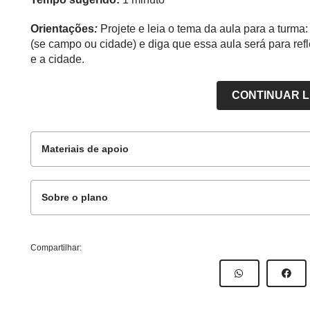
Orientações
:
Projete e leia o tema da aula para a turm
(se campo ou cidade) e diga que essa aula será para re
e a cidade.
CONTINUAR 
Materiais de apoio
Sobre o plano
Materiais complementares
Este plano de aula foi produzido pelo Time de Autor
Compartilhar:
Professor:
Viviane Ferreira
GEO3_01UNDD05 - Contextualização -
GEO