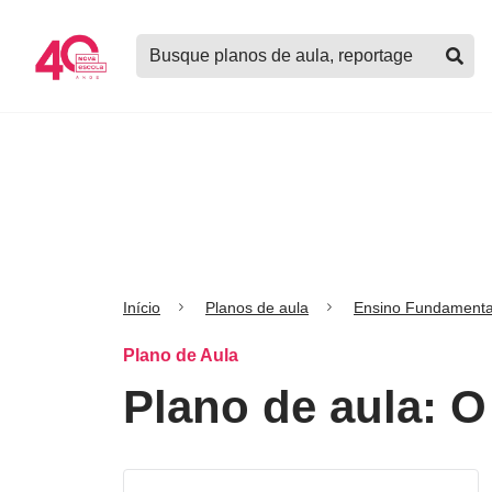
Logo
Buscar
Nova
planos
Escola
de
aula,
notícias,
cursos
e
mais
Início
Planos de aula
Ensino Fundamenta
Plano de Aula
Plano de aula: O