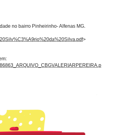
dade no bairro Pinheirinho- Alfenas MG.
a%20Silv%C3%A9rio%20da%20Silva.pdf
>
em:
/1404586863_ARQUIVO_CBGVALERIARPEREIRA.p