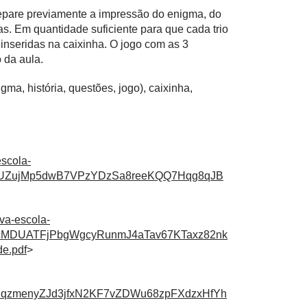
repare previamente a impressão do enigma, do
as. Em quantidade suficiente para que cada trio
 inseridas na caixinha. O jogo com as 3
 da aula.
ma, história, questões, jogo), caixinha,
escola-
TAUZujMp5dwB7VPzYDzSa8reeKQQ7Hqg8qJB
ova-escola-
YcMDUATFjPbgWgcyRunmJ4aTav67KTaxz82nk
de.pdf
>
JqzmenyZJd3jfxN2KF7vZDWu68zpFXdzxHfYh