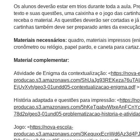
Os alunos deverão estar em trios durante toda a aula. P
texto e suas questões, uma caixinha e o jogo das cartinh
receba o material. As questões deverão ser cortadas e já
cartinhas também deve ser preparado antes da execução
Materiais necessários:
quadro, materiais impressos (enig
cronômetro ou relógio, papel pardo, e caneta para cartaz.
Material complementar:
Atividade de Enigma da contextualização: <
https://nova-
producao.s3.amazonaws.com/ShUaJg93REKeza76u
EjUyXyh/geo3-01undd05-contextualizacao-enigma.pdf
>
História adaptada e questões para impressão: <
https://n
producao.s3.amazonaws.com/5hKeTqabvWtxeAnFCn
78d2p/geo3-01und05-problematizacao-historia-e-ativida
Jogo: <
https://nova-escola-
producao.s3.amazonaws.com/3KequxxEcnWd6Az3d4P