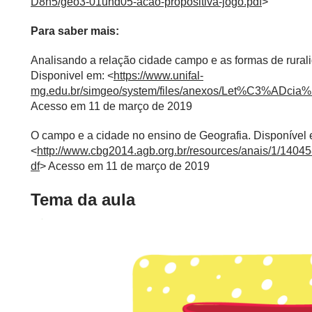
D8n5/geo3-01und05-acao-propositiva-jogo.pdf
>
Para saber mais:
Analisando a relação cidade campo e as formas de rurali
Disponivel em: <
https://www.unifal-
mg.edu.br/simgeo/system/files/anexos/Let%C3%ADci
Acesso em 11 de março de 2019
O campo e a cidade no ensino de Geografia. Disponível 
<
http://www.cbg2014.agb.org.br/resources/anais/1
df
> Acesso em 11 de março de 2019
Tema da aula