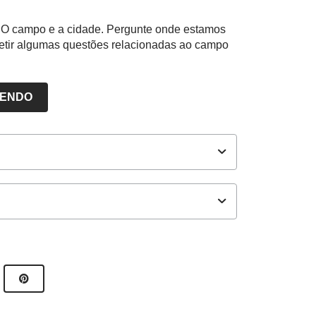
a: O campo e a cidade. Pergunte onde estamos
fletir algumas questões relacionadas ao campo
LENDO
es de Nova Escola
3_01UND05 - Problematização -