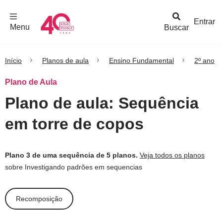
F
c
h
a
r
M
e
n
Logo
e
u
Entrar
Menu
Buscar
Nova
Escola
Início
Planos de aula
Ensino Fundamental
2º ano
Plano de Aula
Plano de aula: Sequência
em torre de copos
Plano 3 de uma sequência de 5 planos.
Veja todos os planos
sobre Investigando padrões em sequencias
Recomposição