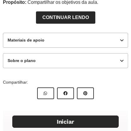
Propósito:
Compartilhar os objetivos da aula.
CONTINUAR LENDO
Materiais de apoio
Sobre o plano
Para o professor
Este plano de aula foi elaborado pelo Time de Autores
Compartilhar:
NOVA ESCOLA
Resolução da atividade principal
Autor:
Fernanda Machado Pinheiro
Mentor:
Carla Simone de Albuquerque