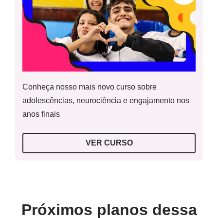
Sequências e padrões.
Recursos necessários
Atividade principal
Caderno;
Lápis e borracha;
Copos de plástico;
Conheça nosso mais novo curso sobre
Atividades impressas em folhas, coladas no caderno ou
adolescências, neurociência e engajamento nos
não.
Atividade complementar
anos finais
VER CURSO
Atividade Raio X
Próximos planos dessa