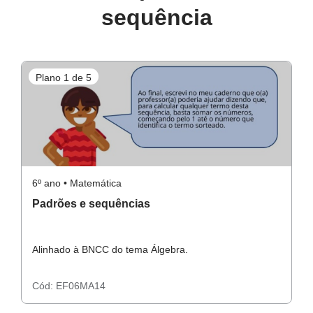
sequência
Plano 1 de 5
P
6º ano • Matemática
6º
Padrões e sequências
V
Alinhado à BNCC do tema Álgebra.
Al
Cód:
EF06MA14
C