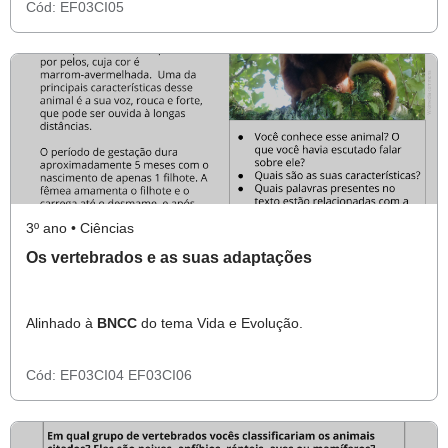
Cód:
EF03CI05
3º ano • Ciências
Os vertebrados e as suas adaptações
Alinhado à
BNCC
do tema Vida e Evolução.
Cód:
EF03CI04
EF03CI06