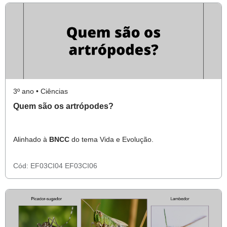
3º ano • Ciências
Quem são os artrópodes?
Alinhado à
BNCC
do tema Vida e Evolução.
Cód:
EF03CI04
EF03CI06