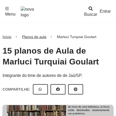
F
c
h
a
r
M
e
n
Logo
e
u
Entrar
Menu
Buscar
Nova
Escola
Início
Planos de aula
Marluci Turquiai Goulart
15 planos de Aula de
Marluci Turquiai Goulart
Integrante do time de autores de de Jaú/SP.
COMPARTILHE: