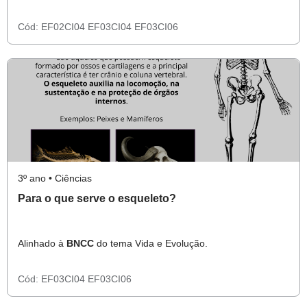
Cód:
EF02CI04
EF03CI04
EF03CI06
3º ano • Ciências
Para o que serve o esqueleto?
Alinhado à
BNCC
do tema Vida e Evolução.
Cód:
EF03CI04
EF03CI06