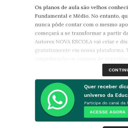
Os planos de aula são velhos conhec
Fundamental e Médio. No entanto, qu
nunca pôde contar com o mesmo apoio
começará a se transformar a partir 
Autores NOVA ESCOLA vai criar e disp
gratuitamente em nossa plataforma. 
consideração os campos de experiênc
trazidos pela Base Nacional Comum 
CONTIN
projeto também prevê disponibilizar 
Portuguesa alinhados à BNCC para tu
Quer receber dic
Fundamental.
universo da Edu
Participe do canal da
“Nosso projeto tem muito a ver com a
ACESSE AGORA
dificuldade em achar materiais de qua
Cavalcante, gerente de Produtos Pe