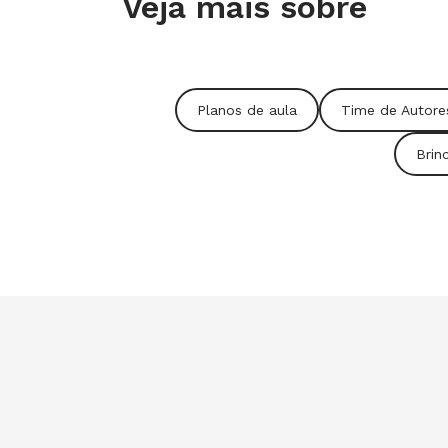
Veja mais sobre
expectativa é que, em novembro, N
Autores para os componentes de Histór
Educação Física.
Planos de aula
Time de Autore
Brin