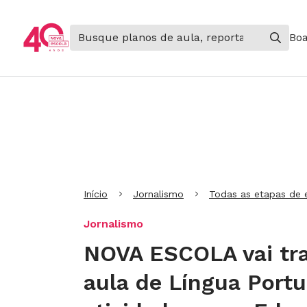
Boa
Ir para Cabeçalho
Ir para Menu
Ir para conteúdo principal
Ir para Rodapé
Início
Jornalismo
Todas as etapas de 
Jornalismo
NOVA ESCOLA vai tra
aula de Língua Port