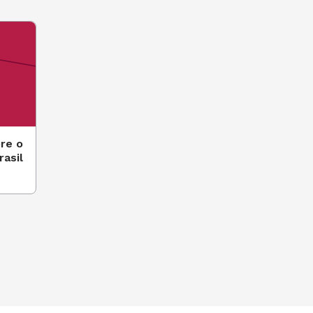
re o
rasil