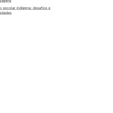
izagens
lo escolar indígena: desafios e
nidades