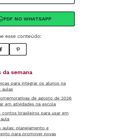
PDF NO WHATSAPP
e esse conteúdo:
as da semana
micas para integrar os alunos na
s aulas
comemorativas de agosto de 2026
ar em atividades na escola
4 contos brasileiros para usar em
 aula
s aulas: planejamento e
mento para promover novas