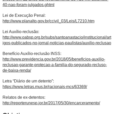
40-nao-foram-julgados.ghtml
Lei de Execução Penal:
http://www.planalto.gov.br/ccivil_03/Leis/L7210.htm
Lei Auxílio-reclusão:
http://www.oabsp.org.br/subs/santoanastacio/institucional/art
igos-publicados-no-jornal-noticias-paulistas/auxilio-reclusao
Benefício Auxílio-reclusão INSS:
http://www.previdencia.gov.br/2018/05/beneficios-auxilio-
reclusao-garante-protecao-a-familia-do-segurado-recluso-
de-baixa-renda/
Letra “Diário de um detento”:
https://www.letras.mus.br/racionais-mcs/63369/
Relatos de ex-detentos:
http://reporterunesp.jor.br/2017/05/30/encarceramento/