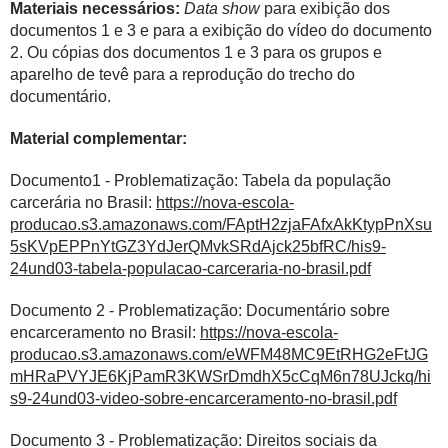
Materiais necessários:
Data show
para exibição dos
documentos 1 e 3 e para a exibição do vídeo do documento
2. Ou cópias dos documentos 1 e 3 para os grupos e
aparelho de tevê para a reprodução do trecho do
documentário.
Material complementar:
Documento1 - Problematização: Tabela da população
carcerária no Brasil:
https://nova-escola-
producao.s3.amazonaws.com/FAptH2zjaFAfxAkKtypPnXsu
5sKVpEPPnYtGZ3YdJerQMvkSRdAjck25bfRC/his9-
24und03-tabela-populacao-carceraria-no-brasil.pdf
Documento 2 - Problematização: Documentário sobre
encarceramento no Brasil:
https://nova-escola-
producao.s3.amazonaws.com/eWFM48MC9EtRHG2eFtJG
mHRaPVYJE6KjPamR3KWSrDmdhX5cCqM6n78UJckq/hi
s9-24und03-video-sobre-encarceramento-no-brasil.pdf
Documento 3 - Problematização: Direitos sociais da