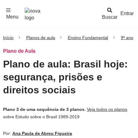
F
c
h
a
r
M
e
n
Logo
e
u
Entrar
Menu
Buscar
Nova
Escola
Início
Planos de aula
Ensino Fundamental
9º ano
Plano de Aula
Plano de aula: Brasil hoje:
segurança, prisões e
direitos sociais
Plano 3 de uma sequência de 3 planos.
Veja todos os planos
sobre Estudo sobre o Brasil 1989-2019
Por:
Ana Paula de Abreu Figueira