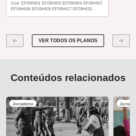
Cód:
EF09HI01
EF09HI03
EF09HI04
EF09HI07
EF09HI08
EF09HI09
EF09HI17
EF09HI20
EF09HI23
EF09HI24
EF09HI26
EF09HI36
VER TODOS OS PLANOS
Conteúdos relacionados
Jornalismo
Jornali