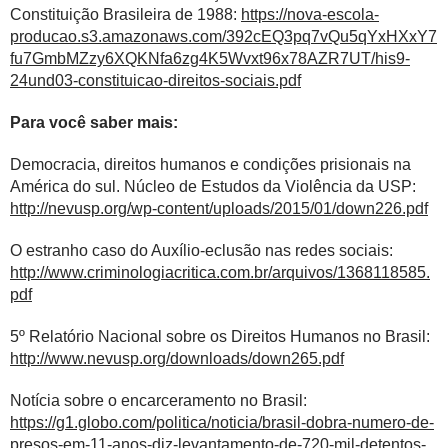
Constituição Brasileira de 1988:
https://nova-escola-
producao.s3.amazonaws.com/392cEQ3pq7vQu5qYxHXxY7
fu7GmbMZzy6XQKNfa6zg4K5Wvxt96x78AZR7UT/his9-
24und03-constituicao-direitos-sociais.pdf
Para você saber mais:
Democracia, direitos humanos e condições prisionais na
América do sul. Núcleo de Estudos da Violência da USP:
http://nevusp.org/wp-content/uploads/2015/01/down226.pdf
O estranho caso do Auxílio-eclusão nas redes sociais:
http://www.criminologiacritica.com.br/arquivos/1368118585.
pdf
5º Relatório Nacional sobre os Direitos Humanos no Brasil:
http://www.nevusp.org/downloads/down265.pdf
Notícia sobre o encarceramento no Brasil:
https://g1.globo.com/politica/noticia/brasil-dobra-numero-de-
presos-em-11-anos-diz-levantamento-de-720-mil-detentos-