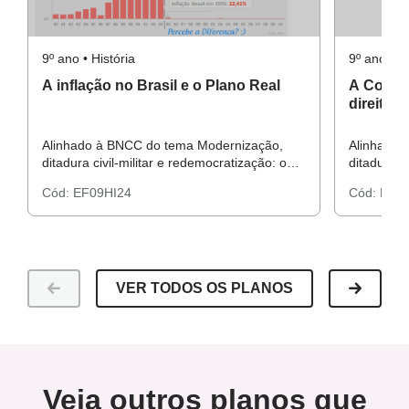
9º ano • História
9º ano • Hi
A inflação no Brasil e o Plano Real
A Consti
direitos
Alinhado à BNCC do tema Modernização,
Alinhado 
ditadura civil-militar e redemocratização: o
ditadura c
Brasil após 1946.
Brasil apó
Cód:
EF09HI24
Cód:
EF09
VER TODOS OS PLANOS
Veja outros planos que