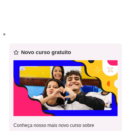
Objeto(s) de conhecimento:
A História recente do Brasil:
transformações políticas, econômicas, sociais e
culturais de 1989 aos dias atuais.
A questão da
violência contra populações marginalizadas.
O Brasil e
×
Gráfico população carcerária no Brasil
suas relações internacionais na era da globalização.
Novo curso gratuito
Habilidade(s) da BNCC
:
EF09HI24 Analisar as
transformações políticas, econômicas, sociais e
culturais de 1989 aos dias atuais, identificando
questões prioritárias para a promoção da cidadania e
dos valores democráticos.
Palavras-chave:
Encarceramento, direitos sociais,
História recente.
Conheça nosso mais novo curso sobre