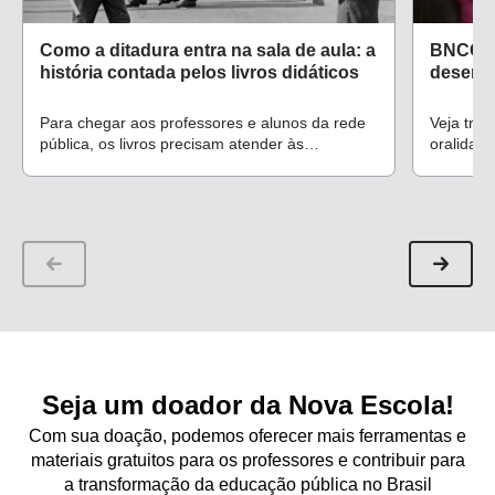
Como a ditadura entra na sala de aula: a
BNCC da
história contada pelos livros didáticos
desenvo
Para chegar aos professores e alunos da rede
Veja três
pública, os livros precisam atender às
oralidade
exigências que constam no edital do MEC
aprendiz
Seja um doador da Nova Escola!
Com sua doação, podemos oferecer mais ferramentas e
materiais gratuitos para os professores e contribuir para
a transformação da educação pública no Brasil