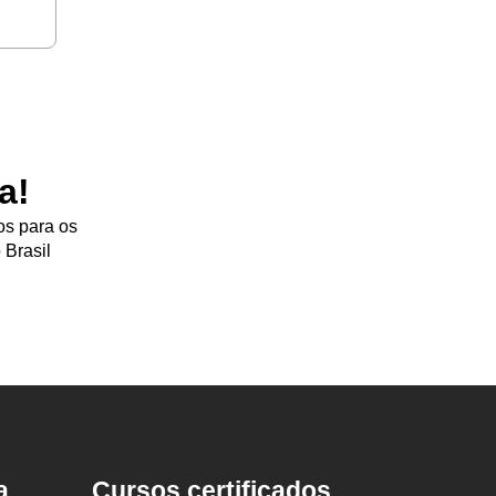
a!
os para os
 Brasil
a
Cursos certificados