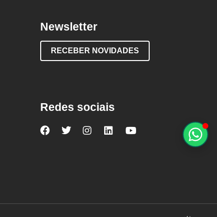
Newsletter
RECEBER NOVIDADES
Redes sociais
Nova
Nova
Nova
Nova
Nova
Escola
Escola
Escola
Escola
Escola
no
no
no
no
no
Facebook
Twitter
Instagram
LinkedIn
YouTube