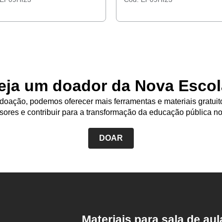
.
1946.
eja um doador da Nova Escol
oação, podemos oferecer mais ferramentas e materiais gratuit
sores e contribuir para a transformação da educação pública no
DOAR
Rodapé
da
Nova
Escola
Materiais para sala de aul