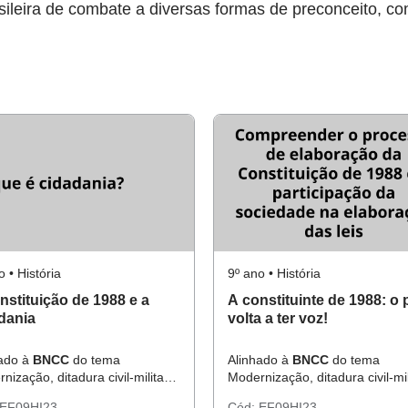
sileira de combate a diversas formas de preconceito, c
o • História
9º ano • História
nstituição de 1988 e a
A constituinte de 1988: o
dania
volta a ter voz!
hado à
BNCC
do tema
Alinhado à
BNCC
do tema
nização, ditadura civil-militar e
Modernização, ditadura civil-mil
ocratização: o Brasil após
redemocratização: o Brasil apó
EF09HI23
Cód:
EF09HI23