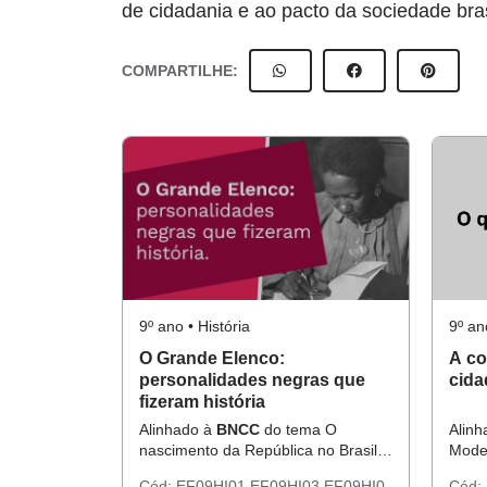
de cidadania e ao pacto da sociedade bra
COMPARTILHE:
9º ano • História
9º an
O Grande Elenco:
A co
personalidades negras que
cida
fizeram história
Alinhado à
BNCC
do tema O
Alin
nascimento da República no Brasil e
Moder
os processos históricos até a
redem
Cód:
EF09HI01
EF09HI03
EF09HI0
Cód: