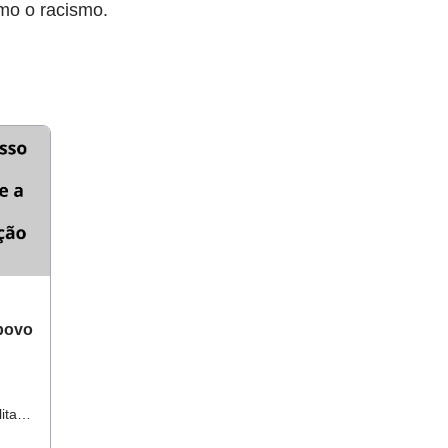
omo o racismo.
 povo
itar e
s