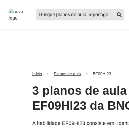
Logo
Buscar
Nova
planos
Escola
de
aula,
notícias,
cursos
e
mais
Início
Planos de aula
EF09HI23
3 planos de aula
EF09HI23 da BN
A habilidade EF09HI23 consiste em: Identif