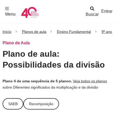
F
c
h
a
r
M
e
n
Logo
e
u
Entrar
Menu
Buscar
Nova
Escola
Início
Planos de aula
Ensino Fundamental
9º ano
Plano de Aula
Plano de aula:
Possibilidades da divisão
Plano 4 de uma sequência de 5 planos.
Veja todos os planos
sobre Diferentes significados da multiplicação e da divisão
SAEB
Recomposição