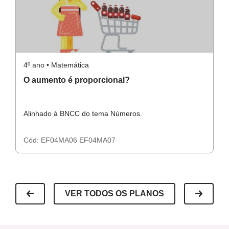
Significados da divisão: partes iguais e medida.
Recursos necessários:
Resolução atividade principal
caderno,
4º ano • Matemática
4º
lápis,
O aumento é proporcional?
O
borracha,
lápis colorido,
cola,
Alinhado à BNCC do tema Números.
A
Resolução atividade complementar
atividades impressas (se desejar).
Cód:
EF04MA06
EF04MA07
C
Resolução raio x
VER TODOS OS PLANOS