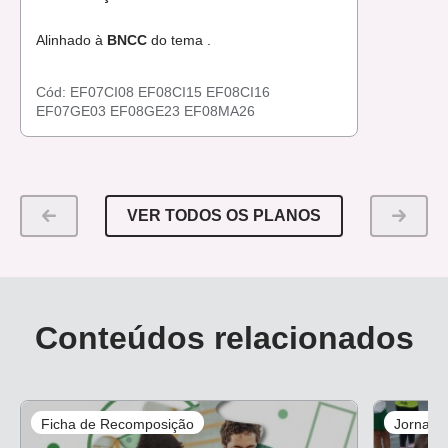
Alinhado à
BNCC
do tema .
Cód:
EF07CI08
EF08CI15
EF08CI16
EF07GE03
EF08GE23
EF08MA26
VER TODOS OS PLANOS
Conteúdos relacionados
Ficha de Recomposição
Jornali