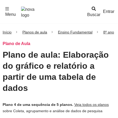
F
c
h
a
r
M
e
n
Logo
e
u
Entrar
Menu
Buscar
Nova
Escola
Início
Planos de aula
Ensino Fundamental
8º ano
Plano de Aula
Plano de aula: Elaboração
do gráfico e relatório a
partir de uma tabela de
dados
Plano 4 de uma sequência de 5 planos.
Veja todos os planos
sobre Coleta, agrupamento e análise de dados de pesquisa