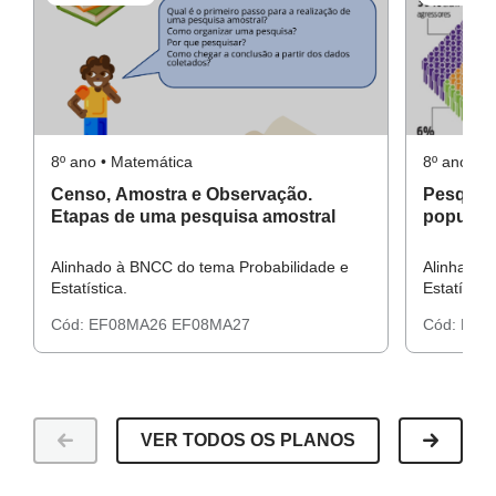
Giz;
Lousa;
Caderno;
Resolução da Atividade complementar
Régua;
Compasso;
8º ano • Matemática
8º ano • 
Lápis;
Censo, Amostra e Observação.
Pesquisa
Borracha;
Etapas de uma pesquisa amostral
populaçã
Folha quadriculada, para facilitar no desenho do gráfico.
Alinhado à BNCC do tema Probabilidade e
Alinhado 
Atividades impressas em folhas, coladas no caderno ou
Estatística.
Estatística
não.
Cód:
EF08MA26
EF08MA27
Cód:
EF0
VER TODOS OS PLANOS