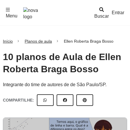
F
c
h
a
r
M
e
n
Logo
e
u
Entrar
Menu
Buscar
Nova
Escola
Início
Planos de aula
Ellen Roberta Braga Bosso
10 planos de Aula de Ellen
Roberta Braga Bosso
Integrante do time de autores de de São Paulo/SP.
COMPARTILHE: