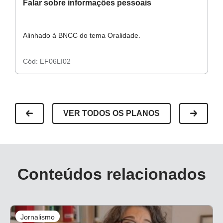
Falar sobre informações pessoais
F
Alinhado à BNCC do tema Oralidade.
Al
Cód:
EF06LI02
C
VER TODOS OS PLANOS
Conteúdos relacionados
Jornalismo