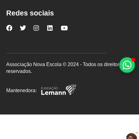
Redes sociais
Nova
Nova
Nova
Nova
Nova
Escola
Escola
Escola
Escola
Escola
no
no
no
no
no
Facebook
Twitter
Instagram
LinkedIn
YouTube
Associação Nova Escola © 2024 - Todos os direitos
reservados.
Mantenedora: