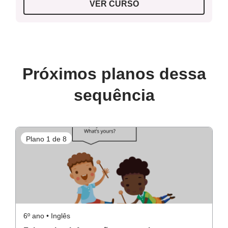
VER CURSO
Próximos planos dessa
sequência
Plano 1 de 8
P
6º ano • Inglês
6º