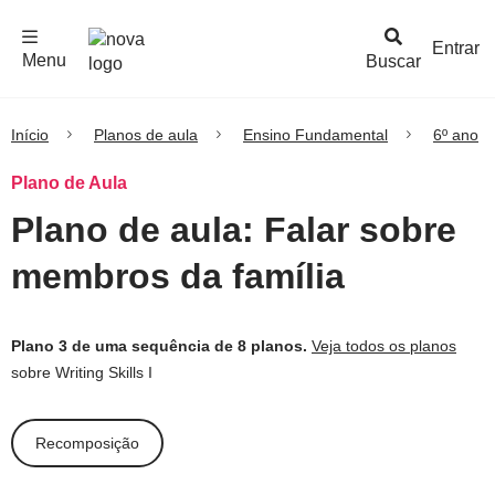
F
c
h
a
r
M
e
n
Logo
e
u
Entrar
Menu
Buscar
Nova
Escola
Início
Planos de aula
Ensino Fundamental
6º ano
Plano de Aula
Plano de aula: Falar sobre
membros da família
Plano 3 de uma sequência de 8 planos.
Veja todos os planos
sobre Writing Skills I
Recomposição