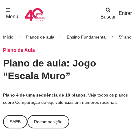
F
c
h
a
r
M
e
n
Logo
e
u
Entrar
Menu
Buscar
Nova
Escola
Início
Planos de aula
Ensino Fundamental
5º ano
Plano de Aula
Plano de aula: Jogo
“Escala Muro”
Plano 4 de uma sequência de 10 planos.
Veja todos os planos
sobre Comparação de equivalências em números racionais
SAEB
Recomposição