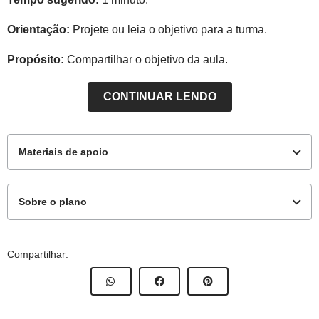
Orientação:
Projete ou leia o objetivo para a turma.
Propósito:
Compartilhar o objetivo da aula.
CONTINUAR LENDO
Materiais de apoio
Sobre o plano
Para o professor
Este plano de aula foi elaborado pelo Time de Autores
Compartilhar:
NOVA ESCOLA
Guia de intervenções
Autor:
Marcos Vinicius Zanutto