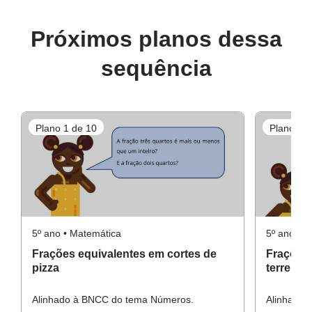
Fração Equivalente
Próximos planos dessa
Para o aluno
Recursos necessários
sequência
Cópias do tabuleiro,
Atividade principal
cópias das peças do jogo,
Plano 1 de 10
Plano 2 d
cópias das atividades complementares,
lápis,
borracha,
lápis de cor.
Atividade complementar
5º ano • Matemática
5º ano • 
Frações equivalentes em cortes de
Frações 
pizza
terreno
Alinhado à BNCC do tema Números.
Alinhado 
Atividade Raio X