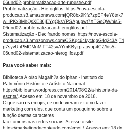
06und02-problematizacao-arte-rupestre.pdf
Problematização - Hieróglifos:
https://nova-escola-
producao.s3.amazonaws.com/jQR8bx9Kfz7zpEP4eY8tnk7
wHPKx8MhQsXE86jEYgQksYPSApugwt7XTGeQW/his5-
06und02-problematizacao-hieroglifos.pdf
Sistematização - Decifrando nomes:
https://nova-escola-
producao.s3.amazonaws.com/CSKqc64kycfqqG4q2c3AjT4
p7syvUnPMGMnMjFT42svAYmKBycprapvpp4CZ/his5-
06und02-sistematizacao-hieroglifos.pdf
Para você saber mais:
Biblioteca Aloíso Magalh?s do Iphan - Instituto do
Patrimônio Histórico e Artístico Nacional:
https://biblioam.wordpress.com/2014/08/22/a-historia-da-
escrita/
. Acesso em: 18 de novembro de 2018.
O que são os emojis, de onde vieram e como fazer
marketing com eles,
que conta um pouquinho sobre a
função destes caracteres
tão comuns nas redes sociais. Acesse o site:
https://marketingdeconteudo.com/emoji/
. Acesso em: 18 de