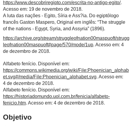
https://www.descobriregipto.com/escrita-no-antigo-egito/
.
Acesso em: 19 de novembro de 2018.
A luta das nações - Egito, Síria e Ass?ia. Do egiptólogo
francês Gaston Maspero, Original em inglês: “The struggle
of the nations - Egypt, Syria, and Assyria” (1896).
https://archive.org/stream/struggleofnation00maspuoft/strugg
leofnation00maspuoft#page/570/mode/1up
. Acesso em: 4
de dezembro de 2018.
Alfabeto fenício. Disponível em:
https://commons.wikimedia.org/wiki/File:Phoenician_alphab
et.svg#/media/File:Phoenician_alphabet.svg
. Acesso em:
4 de dezembro de 2018.
Alfabeto fenício. Disponível em:
https://historiadomundo.uol.com.br/fenicia/alfabeto-
fenicio.htm
. Acesso em: 4 de dezembro de 2018.
Objetivo