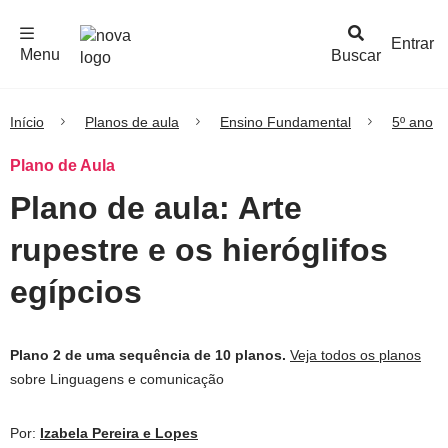
F
c
h
a
r
M
e
n
Logo
e
u
Entrar
Menu
Buscar
Nova
Escola
Início
Planos de aula
Ensino Fundamental
5º ano
Plano de Aula
Plano de aula: Arte
rupestre e os hieróglifos
egípcios
Plano 2 de uma sequência de 10 planos.
Veja todos os planos
sobre Linguagens e comunicação
Por:
Izabela Pereira e Lopes