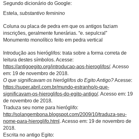
Segundo dicionário do Google:
Estela,
substantivo feminino
Coluna ou placa de pedra em que os antigos faziam
inscrições, geralmente funerárias. “e. sepulcral”
Monumento monolítico feito em pedra vertical
Introdução aos hieróglifos: trata sobre a forma correta de
leitura destes símbolos. Acesse:
https://antigoegito.org/introducao-aos-hieroglifos/
. Acesso
em: 19 de novembro de 2018.
O que significavam os hieróglifos do Egito Antigo?
Acesse:
https://super.abril.com.br/mundo-estranho/o-que-
significavam-os-hieroglifos-do-egito-antigo/
. Acesso em: 19
de novembro de 2018.
Traduza seu nome para hieróglifo:
http://solangembona.blogspot.com/2009/10/traduza-seu-
nome-para-hieroglifo.html
. Acesso em: 19 de novembro de
2018.
Escrita no antigo Egito: