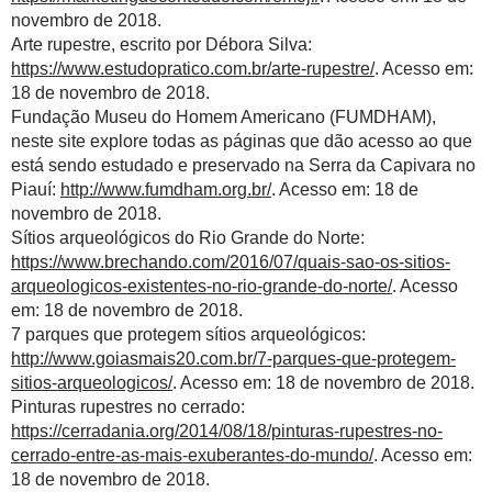
novembro de 2018.
Arte rupestre, escrito por Débora Silva:
https://www.estudopratico.com.br/arte-rupestre/
. Acesso em:
18 de novembro de 2018.
Fundação Museu do Homem Americano (FUMDHAM),
neste site explore todas as páginas que dão acesso ao que
está sendo estudado e preservado na Serra da Capivara no
Piauí:
http://www.fumdham.org.br/
. Acesso em: 18 de
novembro de 2018.
Sítios arqueológicos do Rio Grande do Norte:
https://www.brechando.com/2016/07/quais-sao-os-sitios-
arqueologicos-existentes-no-rio-grande-do-norte/
. Acesso
em: 18 de novembro de 2018.
7 parques que protegem sítios arqueológicos:
http://www.goiasmais20.com.br/7-parques-que-protegem-
sitios-arqueologicos/
. Acesso em: 18 de novembro de 2018.
Pinturas rupestres no cerrado:
https://cerradania.org/2014/08/18/pinturas-rupestres-no-
cerrado-entre-as-mais-exuberantes-do-mundo/
. Acesso em:
18 de novembro de 2018.