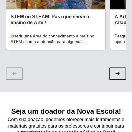
STEM ou STEAM: Para que serve o
A Arte 
ensino de Arte?
Alfabet
Inserir uma área do conhecimento a mais no
Pesquisa
STEM chama a atenção para algumas
ajuda as 
questões relevantes sobre o papel da educação
letras e 
em arte
Ana Mae 
delas
Seja um doador da Nova Escola!
Com sua doação, podemos oferecer mais ferramentas e
materiais gratuitos para os professores e contribuir para