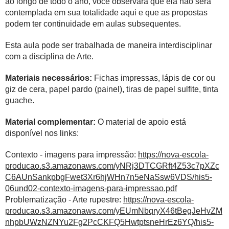
ao longo de todo o ano, você observará que ela não será
contemplada em sua totalidade aqui e que as propostas
podem ter continuidade em aulas subsequentes.
Esta aula pode ser trabalhada de maneira interdisciplinar
com a disciplina de Arte.
Materiais necessários:
Fichas impressas, lápis de cor ou
giz de cera, papel pardo (painel), tiras de papel sulfite, tinta
guache.
Material complementar:
O material de apoio está
disponível nos links:
Contexto - imagens para impressão:
https://nova-escola-
producao.s3.amazonaws.com/yNRj3DTCGRft4Z53c7pXZc
C6AUnSankpbgFwet3Xr6hjWHn7n5eNaSsw6VDS/his5-
06und02-contexto-imagens-para-impressao.pdf
Problematização - Arte rupestre:
https://nova-escola-
producao.s3.amazonaws.com/yEUmNbqryX46tBegJeHvZM
nhpbUWzNZNYu2Fg2PcCKFQ5HwtptsneHrEz6YQ/his5-