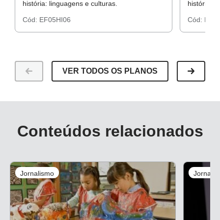
história: linguagens e culturas.
história: 
Cód:
EF05HI06
Cód:
EF05
VER TODOS OS PLANOS
Conteúdos relacionados
Jornalismo
Jornali