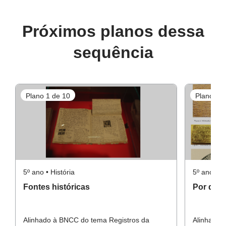
Próximos planos dessa
sequência
Plano 1 de 10
Plano 3 d
5º ano • História
5º ano • Hi
Fontes históricas
Por que 
Alinhado à BNCC do tema Registros da
Alinhado 