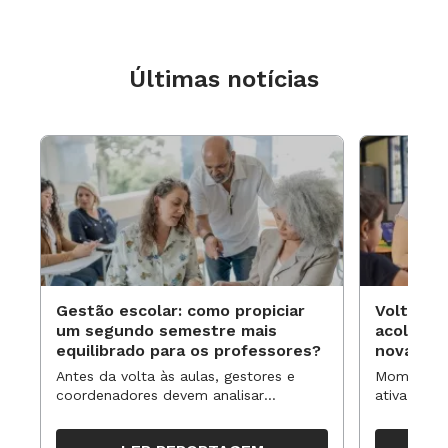
Últimas notícias
Gestão escolar: como propiciar
Volta às
um segundo semestre mais
acolhime
equilibrado para os professores?
novas ap
Antes da volta às aulas, gestores e
Momentos 
coordenadores devem analisar
ativa pode
resultados, definir prioridades e
para reorg
organizar ações para orientar o
propostas