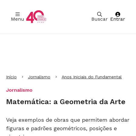
Menu
Buscar
Entrar
Ir para Cabeçalho
Ir para Menu
Ir para conteúdo principal
Ir para Rodapé
Início
Jornalismo
Anos Iniciais do Fundamental
Jornalismo
Matemática: a Geometria da Arte
Veja exemplos de obras que permitem abordar
figuras e padrões geométricos, posições e