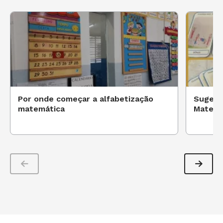
Por onde começar a alfabetização
Sugestõ
matemática
Matemát