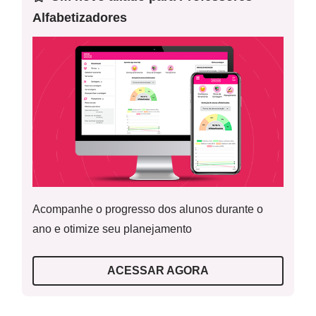
explicam a escolha desses nomes.
Alfabetizadores
Palavras-Chave:
Museu; Pertencimento; História local
Acompanhe o progresso dos alunos durante o
ano e otimize seu planejamento
ACESSAR AGORA