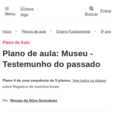
F
c
h
a
r
M
e
n
Logo
e
u
Entrar
Menu
Buscar
Nova
Escola
Início
Planos de aula
Ensino Fundamental
3º ano
Plano de Aula
Plano de aula: Museu -
Testemunho do passado
Plano 4 de uma sequência de 5 planos.
Veja todos os planos
sobre Registros de memória locais
Por:
Renata da Silva Gonçalves