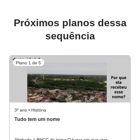
Próximos planos dessa
sequência
Plano 1 de 5
P
3º ano • História
3º
Tudo tem um nome
S
Alinhado à BNCC do tema O lugar em que vive.
Al