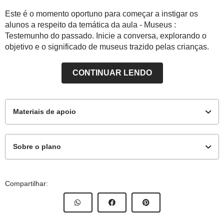
Este é o momento oportuno para começar a instigar os
alunos a respeito da temática da aula - Museus :
Testemunho do passado. Inicie a conversa, explorando o
objetivo e o significado de museus trazido pelas crianças.
CONTINUAR LENDO
Materiais de apoio
Sobre o plano
Materiais complementares
Este plano de aula foi produzido pelo Time de Autores
Compartilhar:
de Nova Escola
Atividade
Professor:
Renata da Silva Gonçalves