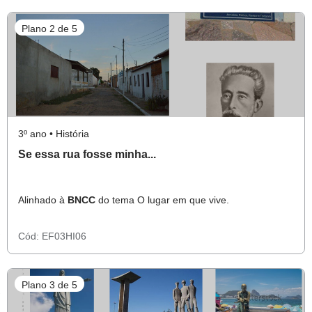
Plano 2 de 5
3º ano • História
Se essa rua fosse minha...
Alinhado à
BNCC
do tema O lugar em que vive.
Cód:
EF03HI06
Plano 3 de 5