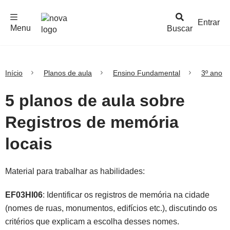
F
c
h
a
r
M
e
n
Logo
e
u
Entrar
Menu
Buscar
Nova
Escola
Início
Planos de aula
Ensino Fundamental
3º ano
5 planos de aula sobre
Registros de memória
locais
Material para trabalhar as habilidades:
EF03HI06
: Identificar os registros de memória na cidade
(nomes de ruas, monumentos, edifícios etc.), discutindo os
critérios que explicam a escolha desses nomes.