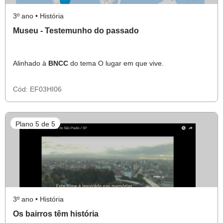
3º ano • História
Museu - Testemunho do passado
Alinhado à
BNCC
do tema O lugar em que vive.
Cód:
EF03HI06
Plano 5 de 5
3º ano • História
Os bairros têm história