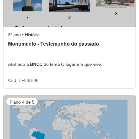
3º ano • História
Monumento - Testemunho do passado
Alinhado à
BNCC
do tema O lugar em que vive.
Cód:
EF03HI06
Plano 4 de 5