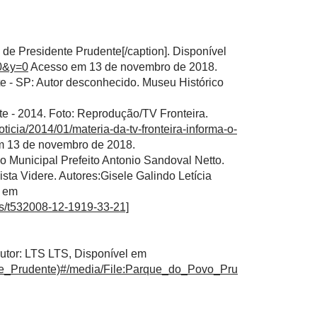
 de Presidente Prudente[/caption]. Disponível
=0&y=0
Acesso em 13 de novembro de 2018.
te - SP: Autor desconhecido. Museu Histórico
te - 2014. Foto: Reprodução/TV Fronteira.
oticia/2014/01/materia-da-tv-fronteira-informa-o-
 13 de novembro de 2018.
o Municipal Prefeito Antonio Sandoval Netto.
sta Videre. Autores:Gisele Galindo Letícia
l em
vos/t532008-12-1919-33-21]
utor: LTS LTS, Disponível em
ente_Prudente)#/media/File:Parque_do_Povo_Pru