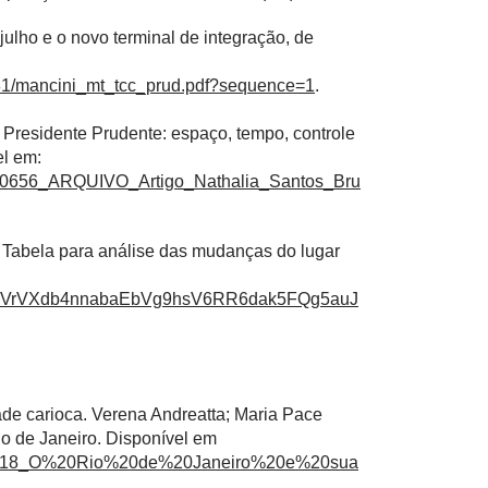
ulho e o novo terminal de integração, de
9781/mancini_mt_tcc_prud.pdf?sequence=1
.
 Presidente Prudente: espaço, tempo, controle
el em:
4600656_ARQUIVO_Artigo_Nathalia_Santos_Bru
- Tabela para análise das mudanças do lugar
5vVrVXdb4nnabaEbVg9hsV6RR6dak5FQg5auJ
idade carioca. Verena Andreatta; Maria Pace
o de Janeiro. Disponível em
load/2418_O%20Rio%20de%20Janeiro%20e%20sua