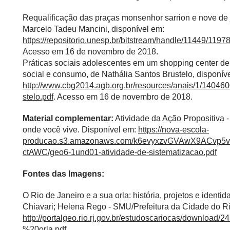
Requalificação das praças monsenhor sarrion e nove de j
Marcelo Tadeu Mancini, disponível em:
https://repositorio.unesp.br/bitstream/handle/11449/11
Acesso em 16 de novembro de 2018.
Práticas sociais adolescentes em um shopping center de
social e consumo, de Nathália Santos Brustelo, disponív
http://www.cbg2014.agb.org.br/resources/anais/1/140
stelo.pdf
. Acesso em 16 de novembro de 2018.
Material complementar:
Atividade da Ação Propositiva 
onde você vive. Disponível em:
https://nova-escola-
producao.s3.amazonaws.com/k6evyxzvGVAwX9ACvp
ctAWC/geo6-1und01-atividade-de-sistematizacao.pdf
Fontes das Imagens:
O Rio de Janeiro e a sua orla: história, projetos e ident
Chiavari; Helena Rego - SMU/Prefeitura da Cidade do Ri
http://portalgeo.rio.rj.gov.br/estudoscariocas/down
%20orla.pdf