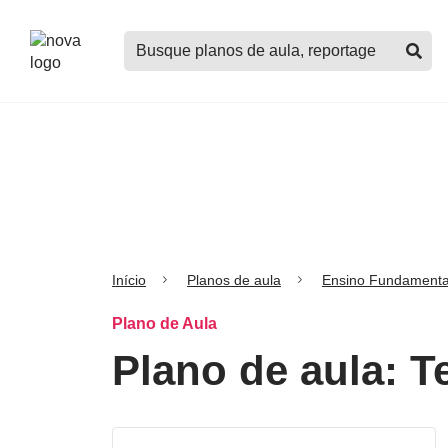
Logo
Buscar
Nova
planos
Escola
de
aula,
notícias,
cursos
e
mais
Início
Planos de aula
Ensino Fundamenta
Plano de Aula
Plano de aula: 