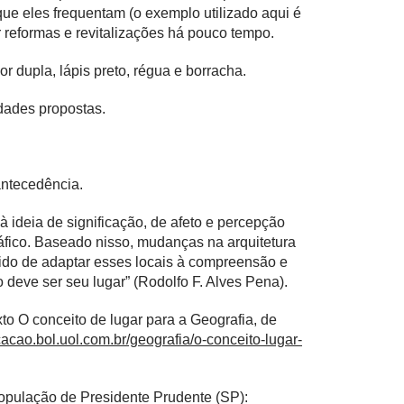
ue eles frequentam (o exemplo utilizado aqui é
reformas e revitalizações há pouco tempo.
r dupla, lápis preto, régua e borracha.
dades propostas.
antecedência.
à ideia
de significação, de afeto e percepção
fico. Baseado nisso, mudanças na arquitetura
ido de adaptar esses locais à compreensão e
deve ser seu lugar” (Rodolfo F. Alves Pena).
xto O conceito de lugar para a Geografia, de
acao.bol.uol.com.br/geografia/o-conceito-lugar-
.
população de Presidente Prudente (SP):