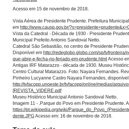
Acesso em 15 de novembro de 2018.
Vista Aérea de Presidente Prudente. Prefeitura Municipal
em
http://www.causp.gov.br/?s=presidente+prudente&x
Vista da Catedral - Década de 1930 - Presidente Pruden
Municipal Prefeito Antonio Sandoval Netto.
Catedral São Sebastião, no centro de Presidente Pruden
Disponível em
http://redeglobo.globo.com/sp/tvfronteira/n
que-abre-e-fecha-no-feriado-em-prudente.html
Acesso em
Antigas IRF Matarazzo - década de 1930. Museu Históric
Centro Cultural Matarazzo. Foto: Nayara Fernandes. Revi
Pinheiro Lucyanne Castro Nayara Fernandes, disponíve
http://tvfacopp.unoeste.br/tvfacopp/online/medias/arqui
[REVISTA_VIDERE.pdf
Museu Histórico Municipal Antonio Sandoval Netto.
Imagem 11 - .Parque do Povo em Presidente Prudente. A
https://pt.wikipedia.org/wiki/Parque_do_Povo_(Presid
dente.JPG
Acesso em: 16 de novembro de 2018.