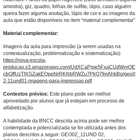
amostra), giz, quadro, folhas de sulfite, lápis, caso alguém
queira fazer alguma anotação, lápis de cor e as imagens da
aula que estão disponíveis no item “material complementar”
Material complementar:
Imagens da aula para impressão (a serem usadas na
contextualização, problematização e sistematização):
https://nova-escola-
producao.s3.amazonaws.com/UdXCaPrpe5FxaCUdWmQE
cbGffUzTfXSZakEQppNrRKNbRWZu7PkQ7fmAhbBg/geo0
2-11und01-imagens-para-impressao.pdf
Contextos prévios:
Este plano pode ser melhor
aproveitado por alunos que já estejam em processo de
alfabetização.
A habilidade da BNCC descrita acima pode ser melhor
contemplada e potencializada se for utilizada antes dos
planos descritos a seguir: GEO02_11UND 02,