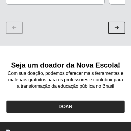
escola. A ideia chegou até a Câmara dos
ESCOLA v
Vereadores
estudant
Seja um doador da Nova Escola!
Com sua doação, podemos oferecer mais ferramentas e
materiais gratuitos para os professores e contribuir para
a transformação da educação pública no Brasil
DOAR