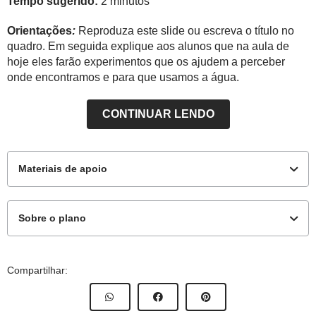
Tempo sugerido:
2 minutos
Orientações
:
Reproduza este slide ou escreva o título no
quadro. Em seguida explique aos alunos que na aula de
hoje eles farão experimentos que os ajudem a perceber
onde encontramos e para que usamos a água.
CONTINUAR LENDO
Materiais de apoio
Sobre o plano
Material complementar
Este plano de aula foi produzido pelo Time de Autores
Compartilhar:
de Nova Escola
GEO02_11UND01 - Imagens para impressão