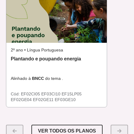
2º ano • Língua Portuguesa
Plantando e poupando energia
Alinhado à
BNCC
do tema .
Cód:
EF02CI05
EF03CI10
EF15LP05
EF02GE04
EF02GE11
EF03GE10
VER TODOS OS PLANOS