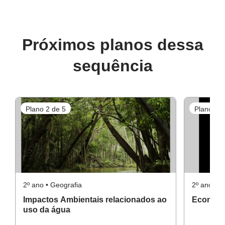
Próximos planos dessa
sequência
Plano 2 de 5
Plano 3 d
2º ano • Geografia
2º ano • G
Impactos Ambientais relacionados ao
Economi
uso da água