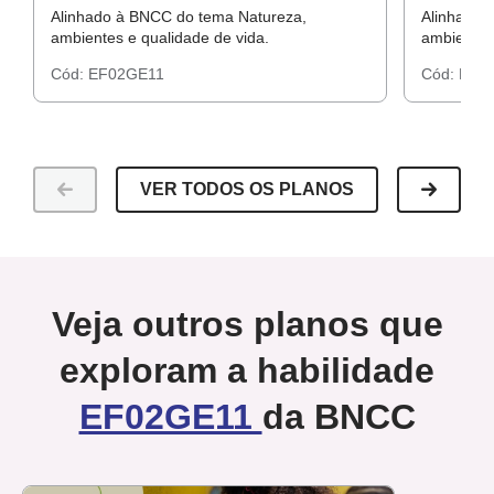
Alinhado à BNCC do tema Natureza,
Alinhado 
ambientes e qualidade de vida.
ambientes 
Cód:
EF02GE11
Cód:
EF0
VER TODOS OS PLANOS
Veja outros planos que
exploram a habilidade
EF02GE11
da BNCC