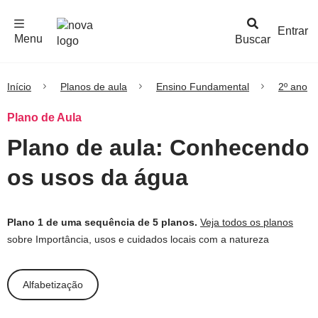
F
c
h
a
r
M
e
n
Logo
e
u
Entrar
Menu
Buscar
Nova
Escola
Início
Planos de aula
Ensino Fundamental
2º ano
Plano de Aula
Plano de aula: Conhecendo
os usos da água
Plano 1 de uma sequência de 5 planos.
Veja todos os planos
sobre Importância, usos e cuidados locais com a natureza
Alfabetização