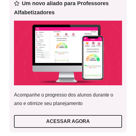
seus diferentes usos (plantação e extração de materiais,
Um novo aliado para Professores
entre outras possibilidades) e os impactos desses usos no
Alfabetizadores
cotidiano da cidade e do campo.
Acompanhe o progresso dos alunos durante o
ano e otimize seu planejamento
ACESSAR AGORA