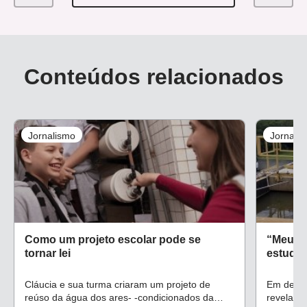
Conteúdos relacionados
Jornalismo
Jornali
Como um projeto escolar pode se
“Meus a
tornar lei
estudo 
Cláucia e sua turma criaram um projeto de
Em depoi
reúso da água dos ares- -condicionados da
revela c