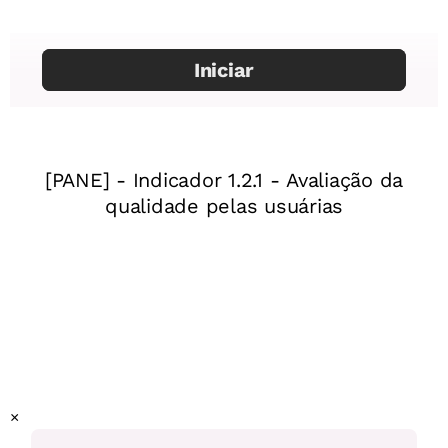
Professor:
Natália Ghidelli
Mentor
: Eliane de Siqueira
Especialista:
Maria Edney Ferreira da Silva
Assessor pedagógico:
Laercio Furquim
Ano:
2°ano
Unidade temática:
Natureza, ambientes e qualidade de
vida
Objeto(s) de aprendizagem:
Reconhecer a importância da
água e sua utilização para diversos fins.
Habilidade (s) da Base:
(EF02GE11) Reconhecer a
×
importância do solo e da água para a vida, identificando