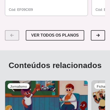
Cód:
EF09CI09
Cód:
EF0
VER TODOS OS PLANOS
Conteúdos relacionados
Jornalismo
Ficha d