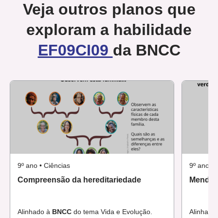
Veja outros planos que
exploram a habilidade
EF09CI09
da BNCC
9º ano • Ciências
9º ano • 
Compreensão da hereditariedade
Mendel 
Alinhado à
BNCC
do tema Vida e Evolução.
Alinhado