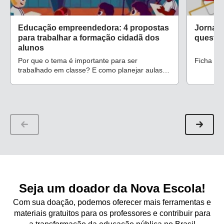
Educação empreendedora: 4 propostas
Jornalí
para trabalhar a formação cidadã dos
questão
alunos
Por que o tema é importante para ser
Ficha de
trabalhado em classe? E como planejar aulas
que façam a turma pensar sobre ele? Confira
sugestões para inspirar a preparação de aulas
focadas na formação cidadã dos alunos
durante o Ensino Fundamental
Seja um doador da Nova Escola!
Com sua doação, podemos oferecer mais ferramentas e
materiais gratuitos para os professores e contribuir para