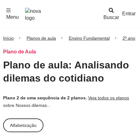
F
c
h
a
r
M
e
n
Logo
e
u
Entrar
Menu
Buscar
Nova
Escola
Início
Planos de aula
Ensino Fundamental
2º ano
Plano de Aula
Plano de aula: Analisando
dilemas do cotidiano
Plano 2 de uma sequência de 2 planos.
Veja todos os planos
sobre Nossos dilemas...
Alfabetização