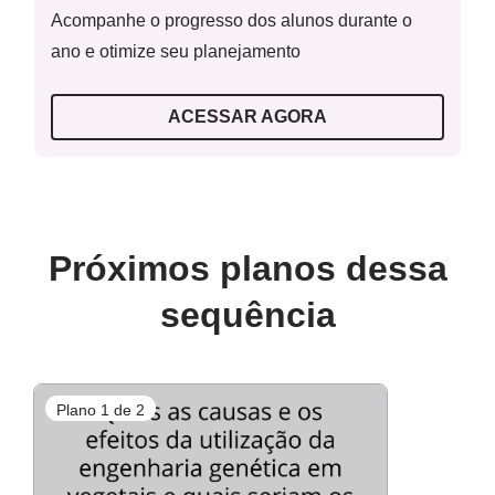
(EF09CI09) Discutir as ideias de Mendel sobre
Acompanhe o progresso dos alunos durante o
hereditariedade (fatores hereditários, segregação, gametas,
ano e otimize seu planejamento
fecundação), considerando-as para resolver problemas
envolvendo a transmissão de características hereditárias
ACESSAR AGORA
em diferentes organismos.
Objetivos específicos:
Próximos planos dessa
Identificar dilemas do seu cotidiano, apontando caminhos e
sequência
analisando consequências.
Plano 1 de 2
Componentes:
Ciências e Língua Portuguesa.