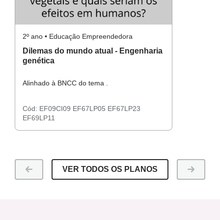
2º ano • Educação Empreendedora
Materiais Necessários:
Dilemas do mundo atual - Engenharia
genética
Materiais para confecção de painéis: cartolina, folha A3, ou
o papel mais apropriado ao contexto, canetinhas, lápis de
Alinhado à BNCC do tema .
cor, tesoura, cola.
Cód:
EF09CI09
EF67LP05
EF67LP23
EF69LP11
VER TODOS OS PLANOS