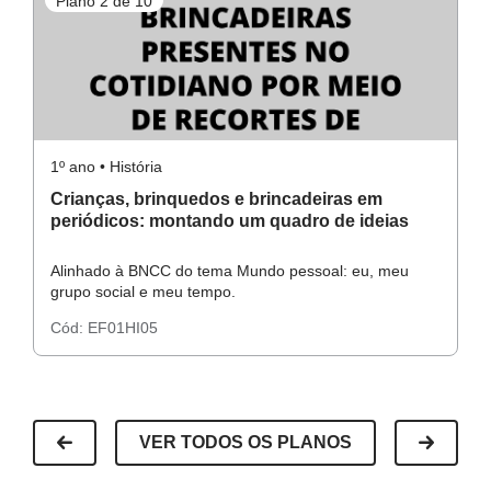
Plano 2 de 10
P
1º ano • História
1º
Crianças, brinquedos e brincadeiras em
B
periódicos: montando um quadro de ideias
q
Alinhado à BNCC do tema Mundo pessoal: eu, meu
A
grupo social e meu tempo.
gr
Cód:
EF01HI05
C
VER TODOS OS PLANOS