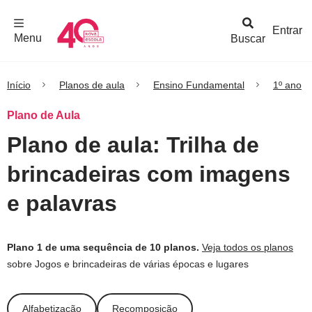
F
c
h
a
r
M
e
n
Logo
e
u
Entrar
Menu
Buscar
Nova
Escola
Início
Planos de aula
Ensino Fundamental
1º ano
Plano de Aula
Plano de aula: Trilha de
brincadeiras com imagens
e palavras
Plano 1 de uma sequência de 10 planos.
Veja todos os planos
sobre Jogos e brincadeiras de várias épocas e lugares
Alfabetização
Recomposição