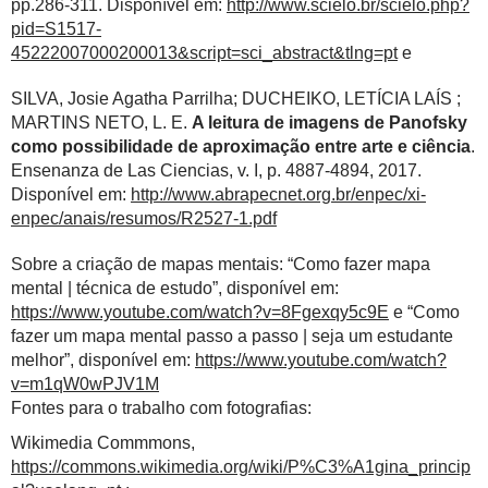
pp.286-311. Disponível em:
http://www.scielo.br/scielo.php?
pid=S1517-
45222007000200013&script=sci_abstract&tlng=pt
e
SILVA, Josie Agatha Parrilha; DUCHEIKO, LETÍCIA LAÍS ;
MARTINS NETO, L. E.
A leitura de imagens de Panofsky
como possibilidade de aproximação entre arte e ciência
.
Ensenanza de Las Ciencias, v. I, p. 4887-4894, 2017.
Disponível em:
http://www.abrapecnet.org.br/enpec/xi-
enpec/anais/resumos/R2527-1.pdf
Sobre a criação de mapas mentais: “Como fazer mapa
mental | técnica de estudo”, disponível em:
https://www.youtube.com/watch?v=8Fgexqy5c9E
e “Como
fazer um mapa mental passo a passo | seja um estudante
melhor”, disponível em:
https://www.youtube.com/watch?
v=m1qW0wPJV1M
Fontes para o trabalho com fotografias:
Wikimedia Commmons,
https://commons.wikimedia.org/wiki/P%C3%A1gina_princip