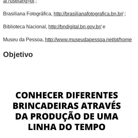
al?uselang=pt
;
Brasiliana Fotográfica,
http://brasilianafotografica.bn.br/
;
Biblioteca Nacional,
http://bndigital.bn.gov.br/
e
Museu da Pessoa,
http://www.museudapessoa.net/pt/home
Objetivo