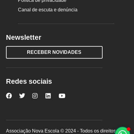
Política de privacidade
Canal de escuta e denúncia
Newsletter
RECEBER NOVIDADES
Redes sociais
Nova
Nova
Nova
Nova
Nova
Escola
Escola
Escola
Escola
Escola
no
no
no
no
no
Facebook
Twitter
Instagram
LinkedIn
YouTube
Associação Nova Escola © 2024 - Todos os direitos