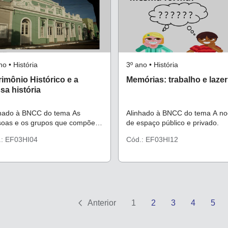
no • História
3º ano • História
rimônio Histórico e a
Memórias: trabalho e lazer
sa história
nhado à BNCC do tema As
Alinhado à BNCC do tema A n
soas e os grupos que compõem
de espaço público e privado.
dade e o município.
.: EF03HI04
Cód.: EF03HI12
Anterior
1
2
3
4
5