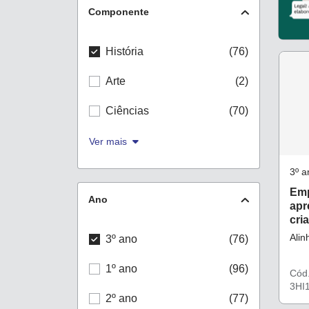
Componente
História
(76)
Arte
(2)
Ciências
(70)
Ver mais
3º a
Hist
Emp
Ano
apr
cri
Alin
3º ano
(76)
1º ano
(96)
Cód
3HI
2º ano
(77)