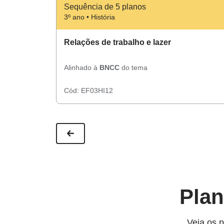
Sequência de 5 planos
3º ano • História
Relações de trabalho e lazer
Alinhado à
BNCC
do tema
Cód:
EF03HI12
Plan
Veja os p