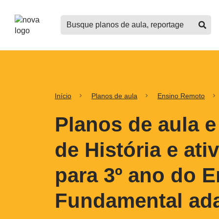
Logo
Buscar
Nova
planos
Escola
de
aula,
notícias,
cursos
e
mais
Início
Planos de aula
Ensino Remoto
Planos de aula e
de História e ati
para 3º ano do 
Fundamental ad