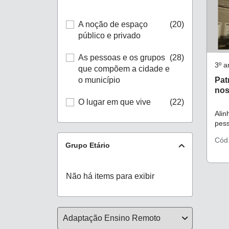
A noção de espaço
(20)
público e privado
As pessoas e os grupos
(28)
3º a
que compõem a cidade e
Pat
o município
nos
O lugar em que vive
(22)
Ali
pes
a ci
Cód
Grupo Etário
Não há items para exibir