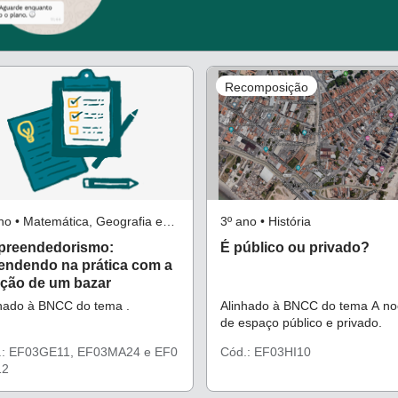
Recomposição
no • Matemática, Geografia e
3º ano • História
ória
reendedorismo:
É público ou privado?
endendo na prática com a
ação de um bazar
hado à BNCC do tema .
Alinhado à BNCC do tema A n
de espaço público e privado.
.: EF03GE11, EF03MA24 e EF0
Cód.: EF03HI10
12