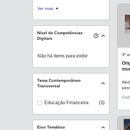
Ver mais
Nível de Competências
Digitais
3º a
Não há items para exibir
Ori
mun
Tema Contemporâneo
Ali
Transversal
pes
a ci
Cód
Educação Financeira
(3)
Eixo Temático