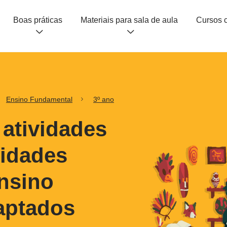
Boas práticas
Materiais para sala de aula
Ensino Fundamental
3º ano
 atividades
vidades
Ensino
aptados