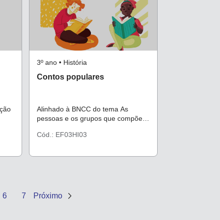
3º ano • História
Contos populares
oção
Alinhado à BNCC do tema As
pessoas e os grupos que compõem
a cidade e o município.
Cód.: EF03HI03
6
7
Próximo