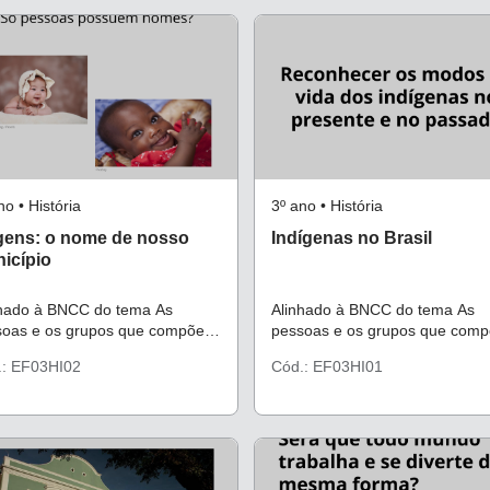
no • História
3º ano • História
gens: o nome de nosso
Indígenas no Brasil
icípio
nhado à BNCC do tema As
Alinhado à BNCC do tema As
soas e os grupos que compõem
pessoas e os grupos que com
dade e o município.
a cidade e o município.
.: EF03HI02
Cód.: EF03HI01