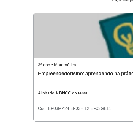
3º ano • Matemática
Empreendedorismo: aprendendo na prátic
Alinhado à
BNCC
do tema .
Cód:
EF03MA24
EF03HI12
EF03GE11