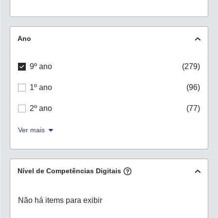
Ano
9º ano
(279)
1º ano
(96)
2º ano
(77)
Ver mais
Nível de Competências Digitais
Não há items para exibir