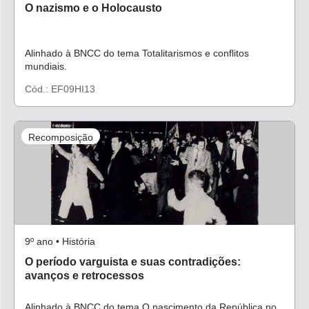
O nazismo e o Holocausto
Alinhado à BNCC do tema Totalitarismos e conflitos
mundiais.
Cód.: EF09HI13
Recomposição
9º ano • História
O período varguista e suas contradições:
avanços e retrocessos
Alinhado à BNCC do tema O nascimento da República no