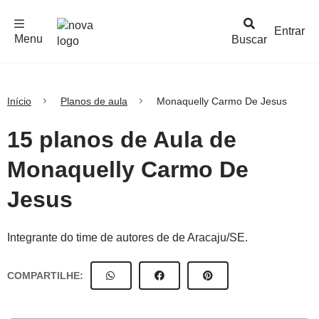
F
c
h
a
r
M
e
n
Logo
e
u
Entrar
Menu
Buscar
Nova
Escola
Início
Planos de aula
Monaquelly Carmo De Jesus
15 planos de Aula de
Monaquelly Carmo De
Jesus
Integrante do time de autores de de Aracaju/SE.
COMPARTILHE: