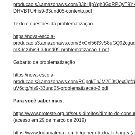
producao.s3.amazonaws.com/83bHjpYqh3GdRPQvT
DHVBTU/his9-33und05-contexto.pdf
Texto e questões da problematização
https://nova-escola-
producao.s3.amazonaws.com/BxCxf56tSvS8uGQ92c
mX3cX/his9-33und05-problematizacao-1.pdf
Gabarito da problematização
https://nova-escola-
producao.s3.amazonaws.com/RCpqkTbJM2E3tQextJ
uV6ctg/his9-33und05-problematizacao-2.pdf
Para você saber mais:
https://www.proteste.org.br/seus-direitos/direito-do-con
(acesso em 29 de março de 2019)
https://www.todamateria.com.br/genero-textual-charge/
(a