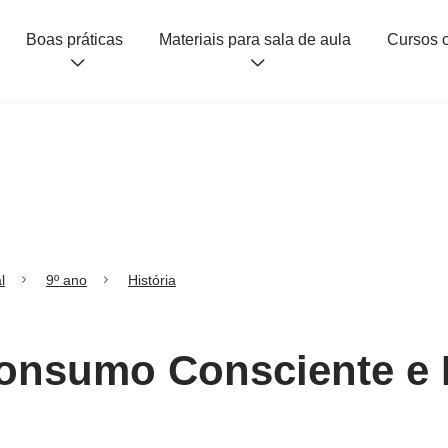
Boas práticas
Materiais para sala de aula
l
9º ano
História
Consumo Consciente e P