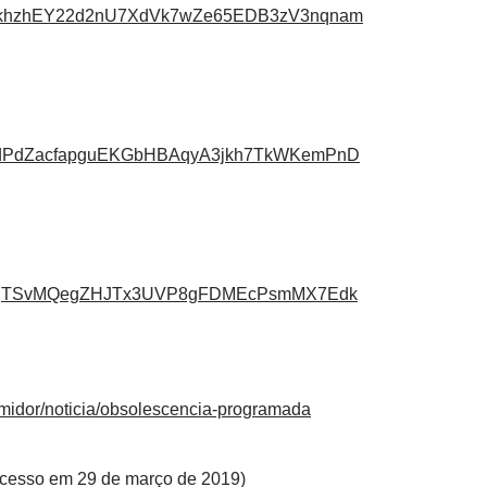
9YkhzhEY22d2nU7XdVk7wZe65EDB3zV3nqnam
gudPdZacfapguEKGbHBAqyA3jkh7TkWKemPnD
pfcjTSvMQegZHJTx3UVP8gFDMEcPsmMX7Edk
sumidor/noticia/obsolescencia-programada
cesso em 29 de março de 2019)