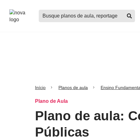
Logo
Buscar
Nova
planos
Escola
de
aula,
notícias,
cursos
e
mais
Início
Planos de aula
Ensino Fundamenta
Plano de Aula
Plano de aula: 
Públicas