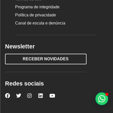
Programa de integridade
Política de privacidade
Canal de escuta e denúncia
Newsletter
RECEBER NOVIDADES
Redes sociais
Nova
Nova
Nova
Nova
Nova
Escola
Escola
Escola
Escola
Escola
no
no
no
no
no