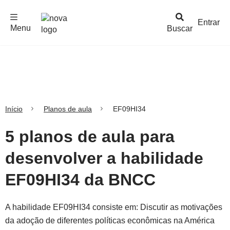
F
c
h
a
r
M
e
n
Logo
e
u
Entrar
Menu
Buscar
Nova
Escola
Início
Planos de aula
EF09HI34
5 planos de aula para
desenvolver a habilidade
EF09HI34 da BNCC
A habilidade EF09HI34 consiste em: Discutir as motivações
da adoção de diferentes políticas econômicas na América