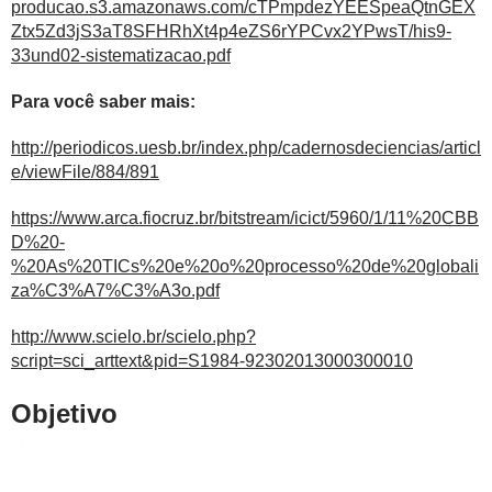
producao.s3.amazonaws.com/cTPmpdezYEESpeaQtnGEX
Ztx5Zd3jS3aT8SFHRhXt4p4eZS6rYPCvx2YPwsT/his9-
33und02-sistematizacao.pdf
Para você saber mais:
http://periodicos.uesb.br/index.php/cadernosdeciencias/articl
e/viewFile/884/891
https://www.arca.fiocruz.br/bitstream/icict/5960/1/11%20CBB
D%20-
%20As%20TICs%20e%20o%20processo%20de%20globali
za%C3%A7%C3%A3o.pdf
http://www.scielo.br/scielo.php?
script=sci_arttext&pid=S1984-92302013000300010
Objetivo