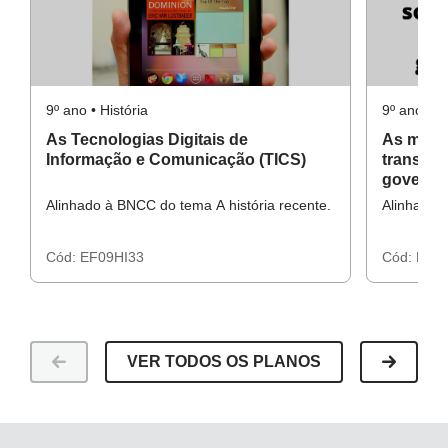
9º ano • História
9º ano • Hi
As Tecnologias Digitais de
As mídia
Informação e Comunicação (TICS)
transfor
governo
Alinhado à BNCC do tema A história recente.
Alinhado 
Cód:
EF09HI33
Cód:
EF09
VER TODOS OS PLANOS