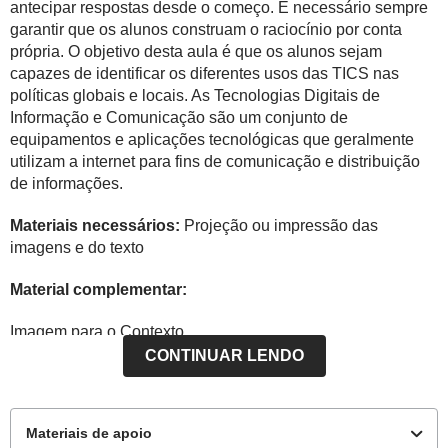
antecipar respostas desde o começo. É necessário sempre
garantir que os alunos construam o raciocínio por conta
própria. O objetivo desta aula é que os alunos sejam
capazes de identificar os diferentes usos das TICS nas
políticas globais e locais. As Tecnologias Digitais de
Informação e Comunicação são um conjunto de
equipamentos e aplicações tecnológicas que geralmente
utilizam a internet para fins de comunicação e distribuição
de informações.
Materiais necessários:
Projeção ou impressão das
imagens e do texto
Material complementar:
Imagem para o Contexto
CONTINUAR LENDO
https://nova-escola-
producao.s3.amazonaws.com/fQnbbNf3vVMWA3ZxEjGVb9
NNmftK4jpSJ5xHrsjpszc5VbET34fTXcUTbYDF/his9-
Materiais de apoio
33und02-contexto.pdf