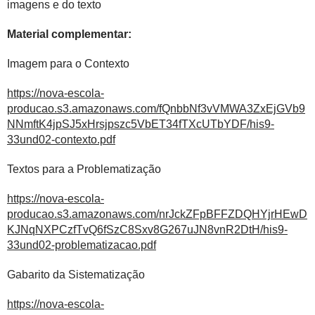
imagens e do texto
Material complementar:
Imagem para o Contexto
https://nova-escola-
producao.s3.amazonaws.com/fQnbbNf3vVMWA3ZxEjGVb9
NNmftK4jpSJ5xHrsjpszc5VbET34fTXcUTbYDF/his9-
33und02-contexto.pdf
Textos para a Problematização
https://nova-escola-
producao.s3.amazonaws.com/nrJckZFpBFFZDQHYjrHEwD
KJNqNXPCzfTvQ6fSzC8Sxv8G267uJN8vnR2DtH/his9-
33und02-problematizacao.pdf
Gabarito da Sistematização
https://nova-escola-