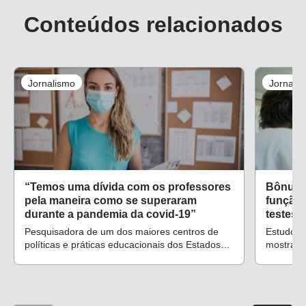
Conteúdos relacionados
Jornalismo
Jornali
“Temos uma dívida com os professores
Bônus s
pela maneira como se superaram
função
durante a pandemia da covid-19”
testes é
Pesquisadora de um dos maiores centros de
Estudos r
políticas e práticas educacionais dos Estados
mostram 
Unidos, Maria E. Hyler conversou com NOVA
ESCOLA sobre mudanças nas práticas
profissionais e desafios para o ensino e
aprendizagem