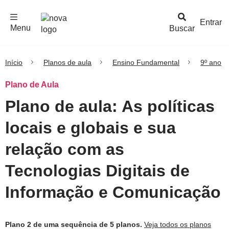
F
c
h
a
r
M
e
n
Logo
e
u
Entrar
Menu
Buscar
Nova
Escola
Início
Planos de aula
Ensino Fundamental
9º ano
Plano de Aula
Plano de aula: As políticas
locais e globais e sua
relação com as
Tecnologias Digitais de
Informação e Comunicação
Plano 2 de uma sequência de 5 planos.
Veja todos os planos