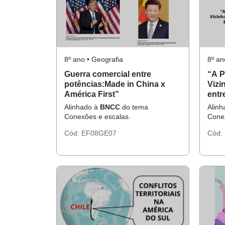
8º ano • Geografia
8º an
Guerra comercial entre
“A P
potências:Made in China x
Vizi
América First”
entr
Unid
Alinhado à
BNCC
do tema
Alin
Mund
Conexões e escalas.
Conex
Cód:
EF08GE07
Cód: