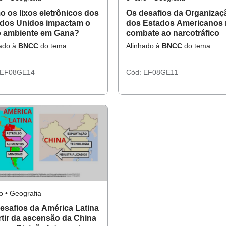
 os lixos eletrônicos dos
Os desafios da Organizaç
dos Unidos impactam o
dos Estados Americanos
 ambiente em Gana?
combate ao narcotráfico
hado à
BNCC
do tema .
Alinhado à
BNCC
do tema .
EF08GE14
Cód:
EF08GE11
o • Geografia
esafios da América Latina
rtir da ascensão da China