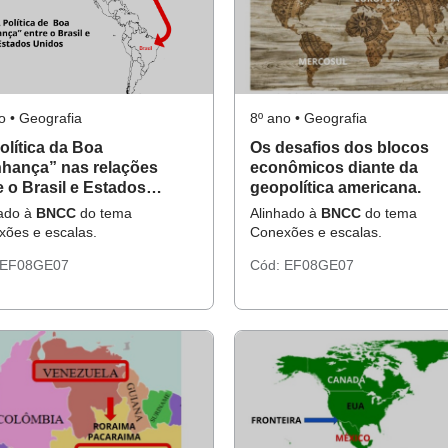
o • Geografia
8º ano • Geografia
olítica da Boa
Os desafios dos blocos
nhança” nas relações
econômicos diante da
e o Brasil e Estados
geopolítica americana.
os na Segunda Guerra
hado à
BNCC
do tema
Alinhado à
BNCC
do tema
ial
ões e escalas.
Conexões e escalas.
EF08GE07
Cód:
EF08GE07