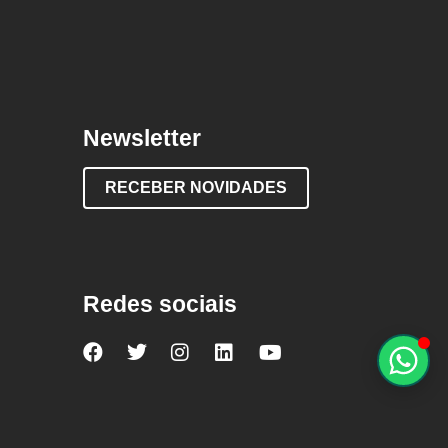
Newsletter
RECEBER NOVIDADES
Redes sociais
Nova
Nova
Nova
Nova
Nova
Escola
Escola
Escola
Escola
Escola
no
no
no
no
no
Facebook
Twitter
Instagram
LinkedIn
YouTube