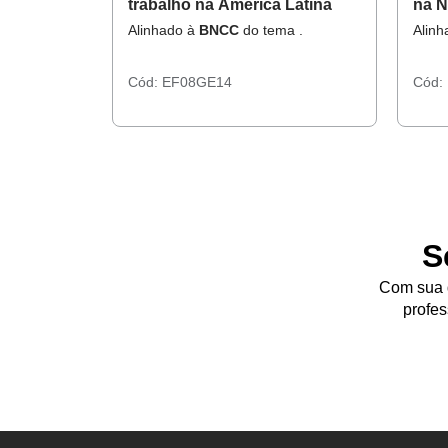
trabalho na América Latina
na N
do T
Alinhado à
BNCC
do tema .
Alin
Cód:
EF08GE14
Cód:
S
Com sua d
profes