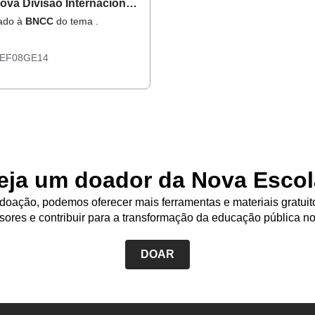
ova Divisão Internacional
rabalho
hado à
BNCC
do tema .
EF08GE14
eja um doador da Nova Escol
oação, podemos oferecer mais ferramentas e materiais gratuit
sores e contribuir para a transformação da educação pública no
DOAR
Rodapé