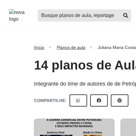
Logo
Buscar
Nova
planos
Escola
de
aula,
notícias,
cursos
Início
Planos de aula
Juliana Maria Cost
e
mais
14 planos de Aul
Integrante do time de autores de de Petró
COMPARTILHE: