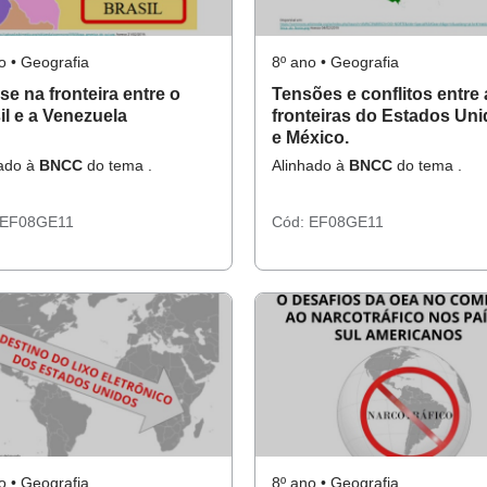
o • Geografia
8º ano • Geografia
ise na fronteira entre o
Tensões e conflitos entre 
il e a Venezuela
fronteiras do Estados Un
e México.
hado à
BNCC
do tema .
Alinhado à
BNCC
do tema .
EF08GE11
Cód:
EF08GE11
o • Geografia
8º ano • Geografia