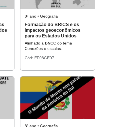
8º ano • Geografia
as
Formação do BRICS e os
idos
impactos geoeconômicos
para os Estados Unidos
Alinhado à
BNCC
do tema
Conexões e escalas.
Cód:
EF08GE07
8º ano • Geografia