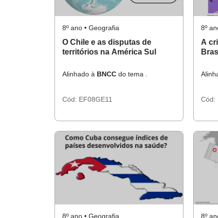
8º ano • Geografia
8º an
O Chile e as disputas de
A cr
territórios na América Sul
Bras
Alinhado à
BNCC
do tema .
Alin
Cód:
EF08GE11
Cód:
8º ano • Geografia
8º an