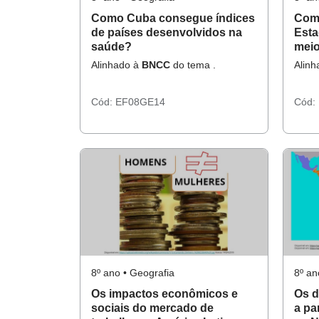
Como Cuba consegue índices
Como
de países desenvolvidos na
Esta
saúde?
meio
Alinhado à
BNCC
do tema .
Alin
Cód:
EF08GE14
Cód:
8º ano • Geografia
8º an
Os impactos econômicos e
Os d
sociais do mercado de
a pa