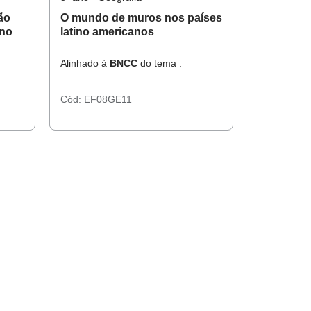
ão
O mundo de muros nos países
 no
latino americanos
Alinhado à
BNCC
do tema .
Cód:
EF08GE11