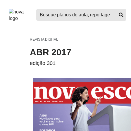
Logo
Buscar
Nova
planos
Escola
de
aula,
notícias,
REVISTA DIGITAL
cursos
ABR 2017
e
mais
edição 301