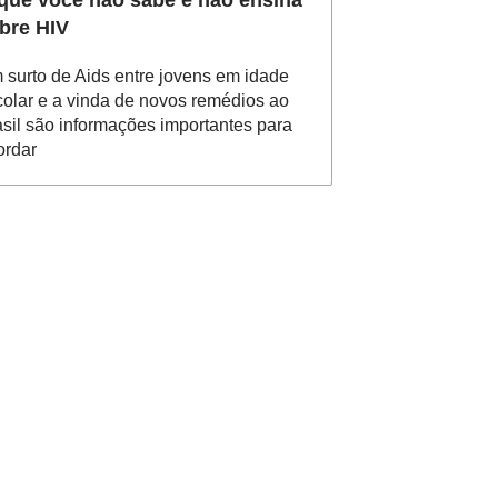
que você não sabe e não ensina
bre HIV
 surto de Aids entre jovens em idade
colar e a vinda de novos remédios ao
asil são informações importantes para
ordar