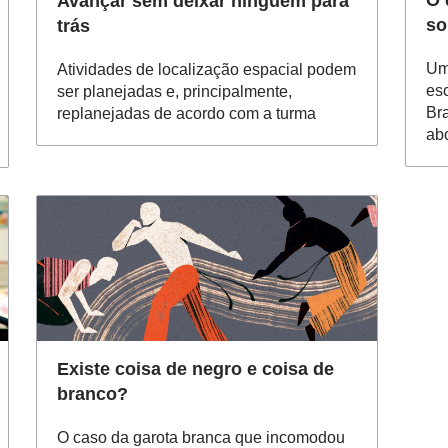
O 
Avançar sem deixar ninguém para
so
trás
Um
Atividades de localização espacial podem
es
ser planejadas e, principalmente,
Br
replanejadas de acordo com a turma
ab
Existe coisa de negro e coisa de
branco?
O caso da garota branca que incomodou