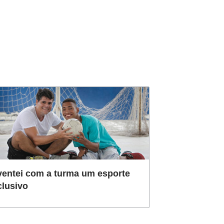
ventei com a turma um esporte
clusivo