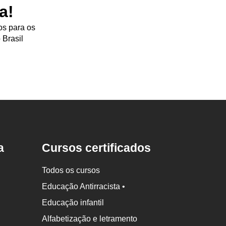
a!
os para os
 Brasil
a
Cursos certificados
Todos os cursos
Educação Antirracista •
Educação infantil
Alfabetização e letramento